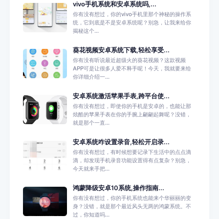
vivo手机系统和安卓系统吗,...
你有没有想过，你的vivo手机里那个神秘的操作系
统，它到底是不是安卓系统呢？别急，让我来给你
揭秘这个...
葵花视频安卓系统下载,轻松享受...
你有没有听说最近超级火的葵花视频？这款视频
APP可是让很多人爱不释手呢！今天，我就要来给
你详细介绍一...
安卓系统激活苹果手表,跨平台使...
你有没有想过，即使你的手机是安卓的，也能让那
炫酷的苹果手表在你的手腕上翩翩起舞呢？没错，
就是那个一直...
安卓系统咋设置录音,轻松开启录...
你有没有想过，有时候想要记录下生活中的点点滴
滴，却发现手机录音功能设置得有点复杂？别急，
今天就来手把...
鸿蒙降级安卓10系统,操作指南...
你有没有想过，你的手机系统也能来个华丽丽的变
身？没错，就是那个最近风头无两的鸿蒙系统。不
过，你知道吗...