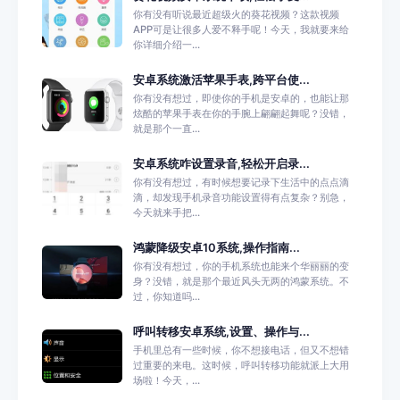
你有没有听说最近超级火的葵花视频？这款视频
APP可是让很多人爱不释手呢！今天，我就要来给
你详细介绍一...
安卓系统激活苹果手表,跨平台使...
你有没有想过，即使你的手机是安卓的，也能让那
炫酷的苹果手表在你的手腕上翩翩起舞呢？没错，
就是那个一直...
安卓系统咋设置录音,轻松开启录...
你有没有想过，有时候想要记录下生活中的点点滴
滴，却发现手机录音功能设置得有点复杂？别急，
今天就来手把...
鸿蒙降级安卓10系统,操作指南...
你有没有想过，你的手机系统也能来个华丽丽的变
身？没错，就是那个最近风头无两的鸿蒙系统。不
过，你知道吗...
呼叫转移安卓系统,设置、操作与...
手机里总有一些时候，你不想接电话，但又不想错
过重要的来电。这时候，呼叫转移功能就派上大用
场啦！今天，...