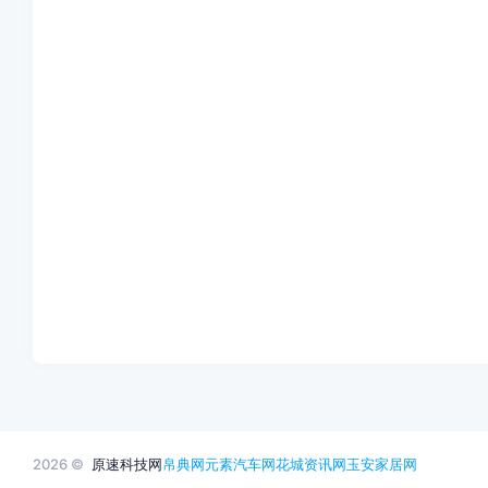
2026 ©
原速科技网
帛典网
元素汽车网
花城资讯网
玉安家居网