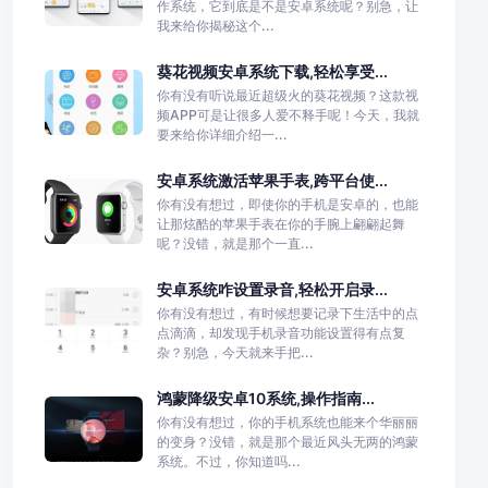
作系统，它到底是不是安卓系统呢？别急，让
我来给你揭秘这个...
葵花视频安卓系统下载,轻松享受...
你有没有听说最近超级火的葵花视频？这款视
频APP可是让很多人爱不释手呢！今天，我就
要来给你详细介绍一...
安卓系统激活苹果手表,跨平台使...
你有没有想过，即使你的手机是安卓的，也能
让那炫酷的苹果手表在你的手腕上翩翩起舞
呢？没错，就是那个一直...
安卓系统咋设置录音,轻松开启录...
你有没有想过，有时候想要记录下生活中的点
点滴滴，却发现手机录音功能设置得有点复
杂？别急，今天就来手把...
鸿蒙降级安卓10系统,操作指南...
你有没有想过，你的手机系统也能来个华丽丽
的变身？没错，就是那个最近风头无两的鸿蒙
系统。不过，你知道吗...