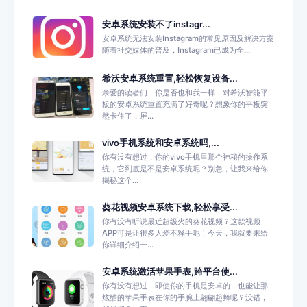
安卓系统安装不了instagr...
安卓系统无法安装Instagram的常见原因及解决方案
随着社交媒体的普及，Instagram已成为全...
希沃安卓系统重置,轻松恢复设备...
亲爱的读者们，你是否也和我一样，对希沃智能平
板的安卓系统重置充满了好奇呢？想象你的平板突
然卡住了，屏...
vivo手机系统和安卓系统吗,...
你有没有想过，你的vivo手机里那个神秘的操作系
统，它到底是不是安卓系统呢？别急，让我来给你
揭秘这个...
葵花视频安卓系统下载,轻松享受...
你有没有听说最近超级火的葵花视频？这款视频
APP可是让很多人爱不释手呢！今天，我就要来给
你详细介绍一...
安卓系统激活苹果手表,跨平台使...
你有没有想过，即使你的手机是安卓的，也能让那
炫酷的苹果手表在你的手腕上翩翩起舞呢？没错，