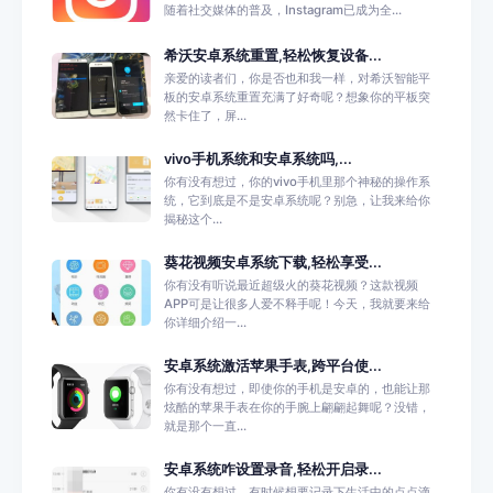
随着社交媒体的普及，Instagram已成为全...
希沃安卓系统重置,轻松恢复设备...
亲爱的读者们，你是否也和我一样，对希沃智能平
板的安卓系统重置充满了好奇呢？想象你的平板突
然卡住了，屏...
vivo手机系统和安卓系统吗,...
你有没有想过，你的vivo手机里那个神秘的操作系
统，它到底是不是安卓系统呢？别急，让我来给你
揭秘这个...
葵花视频安卓系统下载,轻松享受...
你有没有听说最近超级火的葵花视频？这款视频
APP可是让很多人爱不释手呢！今天，我就要来给
你详细介绍一...
安卓系统激活苹果手表,跨平台使...
你有没有想过，即使你的手机是安卓的，也能让那
炫酷的苹果手表在你的手腕上翩翩起舞呢？没错，
就是那个一直...
安卓系统咋设置录音,轻松开启录...
你有没有想过，有时候想要记录下生活中的点点滴