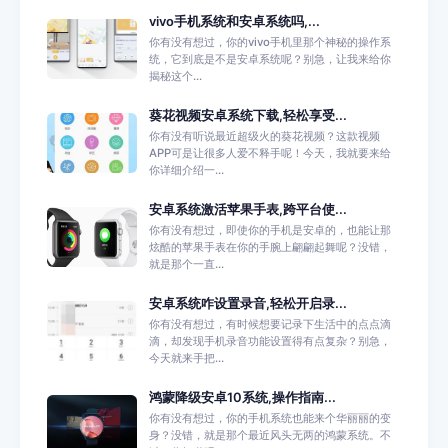
vivo手机系统和安卓系统吗,...
你有没有想过，你的vivo手机里那个神秘的操作系
统，它到底是不是安卓系统呢？别急，让我来给你
揭秘这个...
葵花视频安卓系统下载,轻松享受...
你有没有听说最近超级火的葵花视频？这款视频
APP可是让很多人爱不释手呢！今天，我就要来给
你详细介绍一...
安卓系统激活苹果手表,跨平台使...
你有没有想过，即使你的手机是安卓的，也能让那
炫酷的苹果手表在你的手腕上翩翩起舞呢？没错，
就是那个一直...
安卓系统咋设置录音,轻松开启录...
你有没有想过，有时候想要记录下生活中的点点滴
滴，却发现手机录音功能设置得有点复杂？别急，
今天就来手把...
鸿蒙降级安卓10系统,操作指南...
你有没有想过，你的手机系统也能来个华丽丽的变
身？没错，就是那个最近风头无两的鸿蒙系统。不