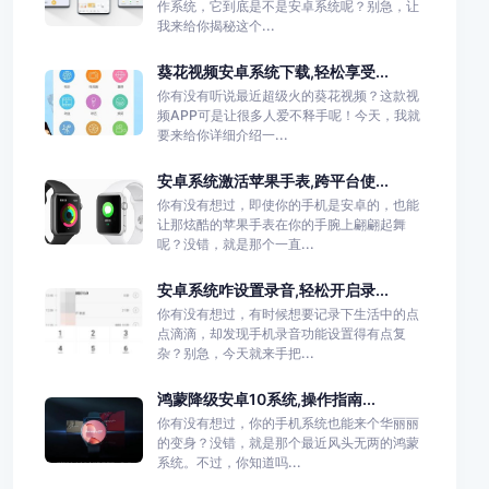
作系统，它到底是不是安卓系统呢？别急，让
我来给你揭秘这个...
葵花视频安卓系统下载,轻松享受...
你有没有听说最近超级火的葵花视频？这款视
频APP可是让很多人爱不释手呢！今天，我就
要来给你详细介绍一...
安卓系统激活苹果手表,跨平台使...
你有没有想过，即使你的手机是安卓的，也能
让那炫酷的苹果手表在你的手腕上翩翩起舞
呢？没错，就是那个一直...
安卓系统咋设置录音,轻松开启录...
你有没有想过，有时候想要记录下生活中的点
点滴滴，却发现手机录音功能设置得有点复
杂？别急，今天就来手把...
鸿蒙降级安卓10系统,操作指南...
你有没有想过，你的手机系统也能来个华丽丽
的变身？没错，就是那个最近风头无两的鸿蒙
系统。不过，你知道吗...