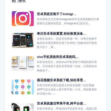
热门资讯
安卓系统安装不了instagr...
安卓系统无法安装Instagram的常见原因及解决方案
随着社交媒体的普及，Instagram已成为全...
希沃安卓系统重置,轻松恢复设备...
亲爱的读者们，你是否也和我一样，对希沃智能平
板的安卓系统重置充满了好奇呢？想象你的平板突
然卡住了，屏...
vivo手机系统和安卓系统吗,...
你有没有想过，你的vivo手机里那个神秘的操作系
统，它到底是不是安卓系统呢？别急，让我来给你
揭秘这个...
葵花视频安卓系统下载,轻松享受...
你有没有听说最近超级火的葵花视频？这款视频
APP可是让很多人爱不释手呢！今天，我就要来给
你详细介绍一...
安卓系统激活苹果手表,跨平台使...
你有没有想过，即使你的手机是安卓的，也能让那