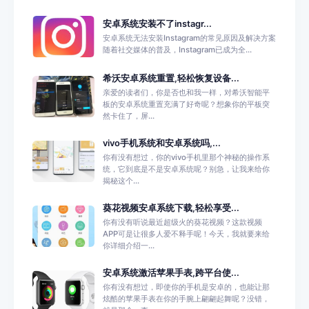
安卓系统安装不了instagr...
安卓系统无法安装Instagram的常见原因及解决方案
随着社交媒体的普及，Instagram已成为全...
希沃安卓系统重置,轻松恢复设备...
亲爱的读者们，你是否也和我一样，对希沃智能平
板的安卓系统重置充满了好奇呢？想象你的平板突
然卡住了，屏...
vivo手机系统和安卓系统吗,...
你有没有想过，你的vivo手机里那个神秘的操作系
统，它到底是不是安卓系统呢？别急，让我来给你
揭秘这个...
葵花视频安卓系统下载,轻松享受...
你有没有听说最近超级火的葵花视频？这款视频
APP可是让很多人爱不释手呢！今天，我就要来给
你详细介绍一...
安卓系统激活苹果手表,跨平台使...
你有没有想过，即使你的手机是安卓的，也能让那
炫酷的苹果手表在你的手腕上翩翩起舞呢？没错，