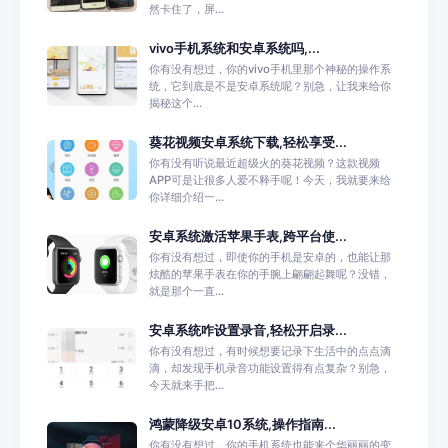
然卡住了，屏...
vivo手机系统和安卓系统吗,...
你有没有想过，你的vivo手机里那个神秘的操作系
统，它到底是不是安卓系统呢？别急，让我来给你
揭秘这个...
葵花视频安卓系统下载,轻松享受...
你有没有听说最近超级火的葵花视频？这款视频
APP可是让很多人爱不释手呢！今天，我就要来给
你详细介绍一...
安卓系统激活苹果手表,跨平台使...
你有没有想过，即使你的手机是安卓的，也能让那
炫酷的苹果手表在你的手腕上翩翩起舞呢？没错，
就是那个一直...
安卓系统咋设置录音,轻松开启录...
你有没有想过，有时候想要记录下生活中的点点滴
滴，却发现手机录音功能设置得有点复杂？别急，
今天就来手把...
鸿蒙降级安卓10系统,操作指南...
你有没有想过，你的手机系统也能来个华丽丽的变