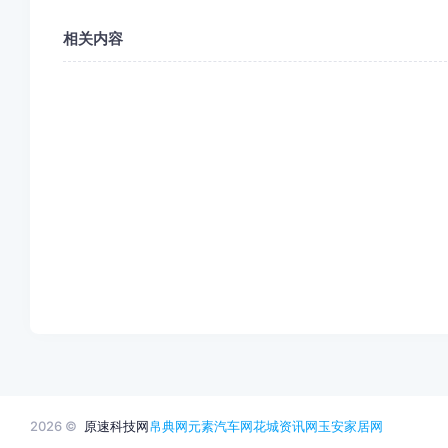
相关内容
2026 ©
原速科技网
帛典网
元素汽车网
花城资讯网
玉安家居网