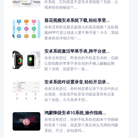
作系统，它到底是不是安卓系统呢？别急，让
我来给你揭秘这个...
葵花视频安卓系统下载,轻松享受...
你有没有听说最近超级火的葵花视频？这款视
频APP可是让很多人爱不释手呢！今天，我就
要来给你详细介绍一...
安卓系统激活苹果手表,跨平台使...
你有没有想过，即使你的手机是安卓的，也能
让那炫酷的苹果手表在你的手腕上翩翩起舞
呢？没错，就是那个一直...
安卓系统咋设置录音,轻松开启录...
你有没有想过，有时候想要记录下生活中的点
点滴滴，却发现手机录音功能设置得有点复
杂？别急，今天就来手把...
鸿蒙降级安卓10系统,操作指南...
你有没有想过，你的手机系统也能来个华丽丽
的变身？没错，就是那个最近风头无两的鸿蒙
系统。不过，你知道吗...