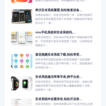
随着社交媒体的普及，Instagram已成为全...
希沃安卓系统重置,轻松恢复设备...
亲爱的读者们，你是否也和我一样，对希沃智能平
板的安卓系统重置充满了好奇呢？想象你的平板突
然卡住了，屏...
vivo手机系统和安卓系统吗,...
你有没有想过，你的vivo手机里那个神秘的操作系
统，它到底是不是安卓系统呢？别急，让我来给你
揭秘这个...
葵花视频安卓系统下载,轻松享受...
你有没有听说最近超级火的葵花视频？这款视频
APP可是让很多人爱不释手呢！今天，我就要来给
你详细介绍一...
安卓系统激活苹果手表,跨平台使...
你有没有想过，即使你的手机是安卓的，也能让那
炫酷的苹果手表在你的手腕上翩翩起舞呢？没错，
就是那个一直...
安卓系统咋设置录音,轻松开启录...
你有没有想过，有时候想要记录下生活中的点点滴