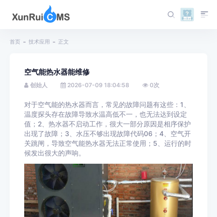
首页
技术应用
正文
空气能热水器能维修
创始人
2026-07-09 18:04:58
0
次
对于空气能的热水器而言，常见的故障问题有这些：1、
温度探头存在故障导致水温高低不一，也无法达到设定
值；2、热水器不启动工作，很大一部分原因是相序保护
出现了故障；3、水压不够出现故障代码06；4、空气开
关跳闸，导致空气能热水器无法正常使用；5、运行的时
候发出很大的声响。