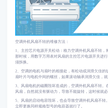
空调外机风扇不转
的维修方法：
1、主控芯片电源开关松动
：
格力空调外机风扇不转，
那时候
，
用数字万用表对风扇的主控芯片电源开关
进行
须拆换。
2、
空调的电机与扇叶的相接处
，
有松动或
润滑
欠佳的
扇叶片与电机中间的螺丝，
如果
滚动轴承
润滑
欠佳
，
就
3、风扇电机的磁圈毁坏
造成的，
空调外机风扇不转
。
风扇
，
自然就没有驱动力
，导致不能
旋转，这时候就必
5、风扇的启动电容毁坏
，也会导致
空调外机风扇不转
立即
更换
同样规格型号的电容器就行了。