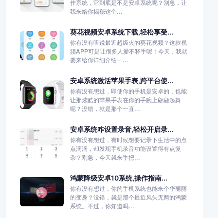
作系统，它到底是不是安卓系统呢？别急，让
我来给你揭秘这个...
葵花视频安卓系统下载,轻松享受...
你有没有听说最近超级火的葵花视频？这款视
频APP可是让很多人爱不释手呢！今天，我就
要来给你详细介绍一...
安卓系统激活苹果手表,跨平台使...
你有没有想过，即使你的手机是安卓的，也能
让那炫酷的苹果手表在你的手腕上翩翩起舞
呢？没错，就是那个一直...
安卓系统咋设置录音,轻松开启录...
你有没有想过，有时候想要记录下生活中的点
点滴滴，却发现手机录音功能设置得有点复
杂？别急，今天就来手把...
鸿蒙降级安卓10系统,操作指南...
你有没有想过，你的手机系统也能来个华丽丽
的变身？没错，就是那个最近风头无两的鸿蒙
系统。不过，你知道吗...