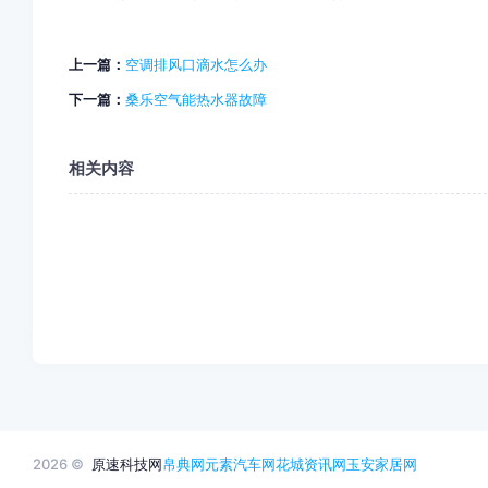
上一篇：
空调排风口滴水怎么办
下一篇：
桑乐空气能热水器故障
相关内容
2026 ©
原速科技网
帛典网
元素汽车网
花城资讯网
玉安家居网