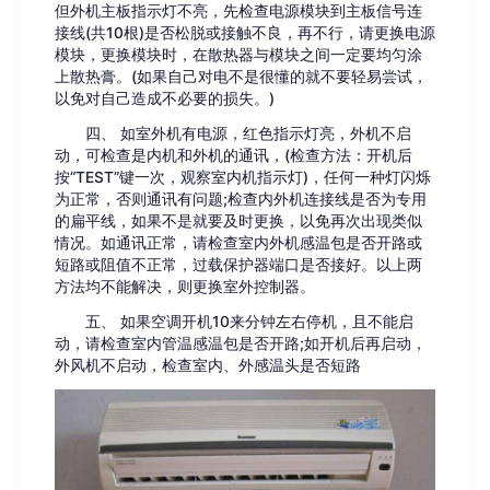
但外机主板指示灯不亮，先检查电源模块到主板信号连
接线(共10根)是否松脱或接触不良，再不行，请更换电源
模块，更换模块时，在散热器与模块之间一定要均匀涂
上散热膏。(如果自己对电不是很懂的就不要轻易尝试，
以免对自己造成不必要的损失。)
四、 如室外机有电源，红色指示灯亮，外机不启
动，可检查是内机和外机的通讯，(检查方法：开机后
按“TEST”键一次，观察室内机指示灯)，任何一种灯闪烁
为正常，否则通讯有问题;检查内外机连接线是否为专用
的扁平线，如果不是就要及时更换，以免再次出现类似
情况。如通讯正常，请检查室内外机感温包是否开路或
短路或阻值不正常，过载保护器端口是否接好。以上两
方法均不能解决，则更换室外控制器。
五、 如果空调开机10来分钟左右停机，且不能启
动，请检查室内管温感温包是否开路;如开机后再启动，
外风机不启动，检查室内、外感温头是否短路