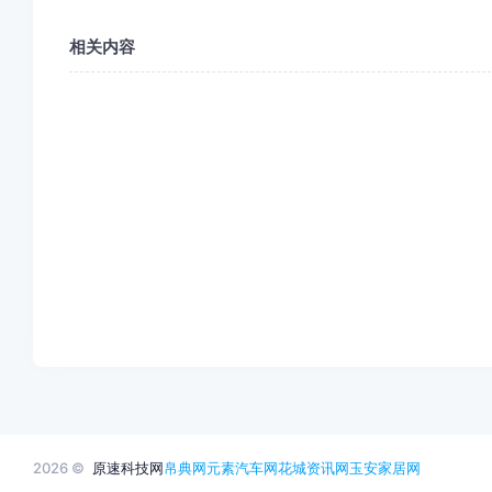
相关内容
2026 ©
原速科技网
帛典网
元素汽车网
花城资讯网
玉安家居网