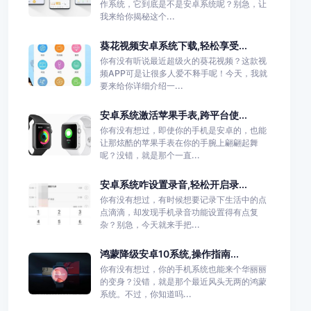
作系统，它到底是不是安卓系统呢？别急，让
我来给你揭秘这个...
葵花视频安卓系统下载,轻松享受...
你有没有听说最近超级火的葵花视频？这款视
频APP可是让很多人爱不释手呢！今天，我就
要来给你详细介绍一...
安卓系统激活苹果手表,跨平台使...
你有没有想过，即使你的手机是安卓的，也能
让那炫酷的苹果手表在你的手腕上翩翩起舞
呢？没错，就是那个一直...
安卓系统咋设置录音,轻松开启录...
你有没有想过，有时候想要记录下生活中的点
点滴滴，却发现手机录音功能设置得有点复
杂？别急，今天就来手把...
鸿蒙降级安卓10系统,操作指南...
你有没有想过，你的手机系统也能来个华丽丽
的变身？没错，就是那个最近风头无两的鸿蒙
系统。不过，你知道吗...