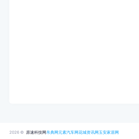
2026 ©
原速科技网
帛典网
元素汽车网
花城资讯网
玉安家居网