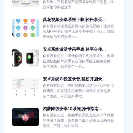
作系统，它到底是不是安卓系统呢？别急，让
我来给你揭秘这个...
葵花视频安卓系统下载,轻松享受...
你有没有听说最近超级火的葵花视频？这款视
频APP可是让很多人爱不释手呢！今天，我就
要来给你详细介绍一...
安卓系统激活苹果手表,跨平台使...
你有没有想过，即使你的手机是安卓的，也能
让那炫酷的苹果手表在你的手腕上翩翩起舞
呢？没错，就是那个一直...
安卓系统咋设置录音,轻松开启录...
你有没有想过，有时候想要记录下生活中的点
点滴滴，却发现手机录音功能设置得有点复
杂？别急，今天就来手把...
鸿蒙降级安卓10系统,操作指南...
你有没有想过，你的手机系统也能来个华丽丽
的变身？没错，就是那个最近风头无两的鸿蒙
系统。不过，你知道吗...