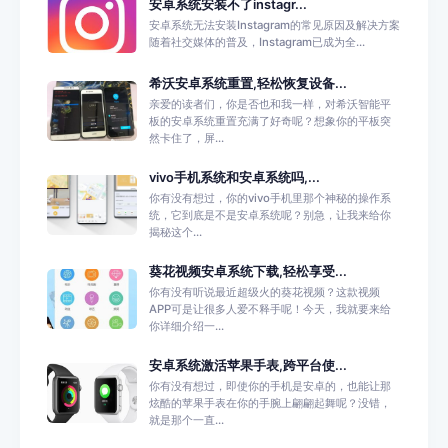
安卓系统安装不了instagr...
安卓系统无法安装Instagram的常见原因及解决方案
随着社交媒体的普及，Instagram已成为全...
希沃安卓系统重置,轻松恢复设备...
亲爱的读者们，你是否也和我一样，对希沃智能平
板的安卓系统重置充满了好奇呢？想象你的平板突
然卡住了，屏...
vivo手机系统和安卓系统吗,...
你有没有想过，你的vivo手机里那个神秘的操作系
统，它到底是不是安卓系统呢？别急，让我来给你
揭秘这个...
葵花视频安卓系统下载,轻松享受...
你有没有听说最近超级火的葵花视频？这款视频
APP可是让很多人爱不释手呢！今天，我就要来给
你详细介绍一...
安卓系统激活苹果手表,跨平台使...
你有没有想过，即使你的手机是安卓的，也能让那
炫酷的苹果手表在你的手腕上翩翩起舞呢？没错，
就是那个一直...