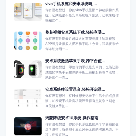
vivo手机系统和安卓系统吗,...
你有没有想过，你的vivo手机里那个神秘的操作系
统，它到底是不是安卓系统呢？别急，让我来给你
揭秘这个...
葵花视频安卓系统下载,轻松享受...
你有没有听说最近超级火的葵花视频？这款视频
APP可是让很多人爱不释手呢！今天，我就要来给
你详细介绍一...
安卓系统激活苹果手表,跨平台使...
你有没有想过，即使你的手机是安卓的，也能让那
炫酷的苹果手表在你的手腕上翩翩起舞呢？没错，
就是那个一直...
安卓系统咋设置录音,轻松开启录...
你有没有想过，有时候想要记录下生活中的点点滴
滴，却发现手机录音功能设置得有点复杂？别急，
今天就来手把...
鸿蒙降级安卓10系统,操作指南...
你有没有想过，你的手机系统也能来个华丽丽的变
身？没错，就是那个最近风头无两的鸿蒙系统。不
过，你知道吗...