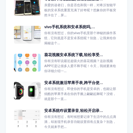
亲爱的读者们，你是否也和我一样，对希沃智能平
板的安卓系统重置充满了好奇呢？想象你的平板突
然卡住了，屏...
vivo手机系统和安卓系统吗,...
你有没有想过，你的vivo手机里那个神秘的操作系
统，它到底是不是安卓系统呢？别急，让我来给你
揭秘这个...
葵花视频安卓系统下载,轻松享受...
你有没有听说最近超级火的葵花视频？这款视频
APP可是让很多人爱不释手呢！今天，我就要来给
你详细介绍一...
安卓系统激活苹果手表,跨平台使...
你有没有想过，即使你的手机是安卓的，也能让那
炫酷的苹果手表在你的手腕上翩翩起舞呢？没错，
就是那个一直...
安卓系统咋设置录音,轻松开启录...
你有没有想过，有时候想要记录下生活中的点点滴
滴，却发现手机录音功能设置得有点复杂？别急，
今天就来手把...