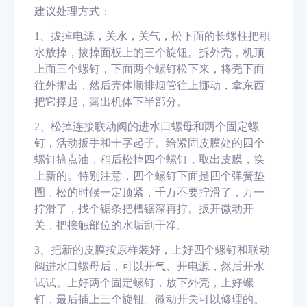
建议处理方式：
1、
拔掉电源，关水，关气，松下面的长螺柱把积
水放掉，拔掉面板上的三个旋钮。拆外壳
，
机顶
上面三个螺钉，下面两个螺钉松下来，将壳下面
往外挪出，然后壳体顺排烟管往上挪动，拿东西
把它撑起，露出机体下半部分。
2、
松掉连接联动阀的进水口螺母和两个固定螺
钉
，
活动扳手和十字起子。给紧固皮膜处的四个
螺钉搞点油，稍后松掉四个螺钉，取出皮膜，换
上新的。特别注意，四个螺钉下面是四个弹簧垫
圈，松的时候一定顶紧，千万不要拧滑了，万一
拧滑了，找个锯条把槽锯深再拧。扳开微动开
关，把接触部位的水垢刮干净。
3、
把新的皮膜按原样装好，上好四个螺钉和联动
阀进水口螺母后，可以开气、开电源，然后开水
试试。上好两个固定螺钉，放下外壳，上好螺
钉，最后插上三个旋钮。微动开关可以修理的。