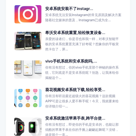
安卓系统安装不了instagr...
安卓系统无法安装Instagram的常见原因及解决方案
随着社交媒体的普及，Instagram已成为全...
希沃安卓系统重置,轻松恢复设备...
亲爱的读者们，你是否也和我一样，对希沃智能平
板的安卓系统重置充满了好奇呢？想象你的平板突
然卡住了，屏...
vivo手机系统和安卓系统吗,...
你有没有想过，你的vivo手机里那个神秘的操作系
统，它到底是不是安卓系统呢？别急，让我来给你
揭秘这个...
葵花视频安卓系统下载,轻松享受...
你有没有听说最近超级火的葵花视频？这款视频
APP可是让很多人爱不释手呢！今天，我就要来给
你详细介绍一...
安卓系统激活苹果手表,跨平台使...
你有没有想过，即使你的手机是安卓的，也能让那
炫酷的苹果手表在你的手腕上翩翩起舞呢？没错，
就是那个一直...