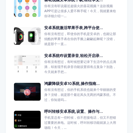
你有没有听说最近超级火的葵花视频？这款视频
APP可是让很多人爱不释手呢！今天，我就要来给
你详细介绍一...
安卓系统激活苹果手表,跨平台使...
你有没有想过，即使你的手机是安卓的，也能让那
炫酷的苹果手表在你的手腕上翩翩起舞呢？没错，
就是那个一直...
安卓系统咋设置录音,轻松开启录...
你有没有想过，有时候想要记录下生活中的点点滴
滴，却发现手机录音功能设置得有点复杂？别急，
今天就来手把...
鸿蒙降级安卓10系统,操作指南...
你有没有想过，你的手机系统也能来个华丽丽的变
身？没错，就是那个最近风头无两的鸿蒙系统。不
过，你知道吗...
呼叫转移安卓系统,设置、操作与...
手机里总有一些时候，你不想接电话，但又不想错
过重要的来电。这时候，呼叫转移功能就派上大用
场啦！今天，...