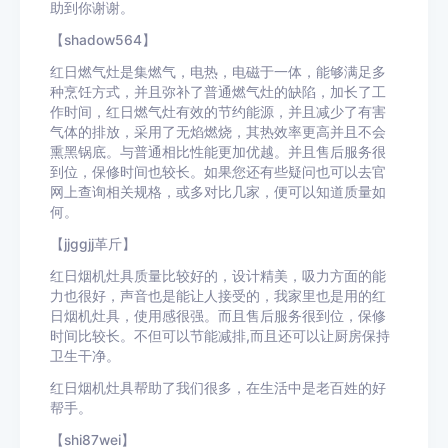
助到你谢谢。
【shadow564】
红日燃气灶是集燃气，电热，电磁于一体，能够满足多
种烹饪方式，并且弥补了普通燃气灶的缺陷，加长了工
作时间，红日燃气灶有效的节约能源，并且减少了有害
气体的排放，采用了无焰燃烧，其热效率更高并且不会
熏黑锅底。与普通相比性能更加优越。并且售后服务很
到位，保修时间也较长。如果您还有些疑问也可以去官
网上查询相关规格，或多对比几家，便可以知道质量如
何。
【jjggjj革斤】
红日烟机灶具质量比较好的，设计精美，吸力方面的能
力也很好，声音也是能让人接受的，我家里也是用的红
日烟机灶具，使用感很强。而且售后服务很到位，保修
时间比较长。不但可以节能减排,而且还可以让厨房保持
卫生干净。
红日烟机灶具帮助了我们很多，在生活中是老百姓的好
帮手。
【shi87wei】