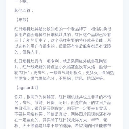
一下哦。
其他回答：
【布鼓】
红日烟机灶具是比较知名的一个老品牌了，相信以前很
多用户都会选择红日烟机灶具的，红日这个品牌已经有
三十几年的历史了，这个品牌主要的特征就是节能，所
以选购的用户有很多的，质量还有售后服务都是有保障
的，值得入手。
红日烟机灶具有一项专利，就是采用红外线多孔陶瓷
片，红外线燃烧的特点是小火焰甚至没有火焰，酷似一
轮“红日”；更省气，一罐煤气能用很久；更猛火，食物热
的更快；燃气燃烧充分，不黑锅；防风。防汤淋等。
【agstartbt】
你好，很高兴为你解答。红日烟机灶具也是非常的不错
的，省气、节能、环保、耐用，但是市面上的红日产品
鱼目混珠，很容易买到假货，购买时一定要去专卖店，
不要从网络购买，即使是真货，网络图片跟现实还有存
在一定差距的。其实除了红日我觉得方太、华帝、老
板、火王等都是非常不错的选择。希望我的回答能够帮