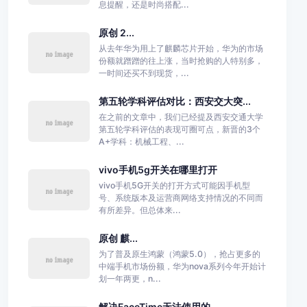
息提醒，还是时尚搭配...
原创 2...
从去年华为用上了麒麟芯片开始，华为的市场
份额就蹭蹭的往上涨，当时抢购的人特别多，
一时间还买不到现货，...
第五轮学科评估对比：西安交大突...
在之前的文章中，我们已经提及西安交通大学
第五轮学科评估的表现可圈可点，新晋的3个
A+学科：机械工程、...
vivo手机5g开关在哪里打开
vivo手机5G开关的打开方式可能因手机型
号、系统版本及运营商网络支持情况的不同而
有所差异。但总体来...
原创 麒...
为了普及原生鸿蒙（鸿蒙5.0），抢占更多的
中端手机市场份额，华为nova系列今年开始计
划一年两更，n...
解决FaceTime无法使用的...