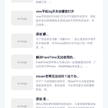
机械工程、...
vivo手机5g开关在哪里打开
vivo手机5G开关的打开方式可能因手机型号、系统
版本及运营商网络支持情况的不同而有所差异。但
总体来...
原创 麒...
为了普及原生鸿蒙（鸿蒙5.0），抢占更多的中端手
机市场份额，华为nova系列今年开始计划一年两
更，n...
解决FaceTime无法使用的...
FaceTime是苹果公司推出的一款视频通话应用，广
泛应用于iPhone、iPad和Mac等设备上。...
steam官网无法访问？这个办...
对于广大游戏爱好者而言，Steam平台无疑是获取
最新游戏资讯、购买游戏、与全球玩家互动的重要
阵地。然...
原创 直...
#热点周际赛# 随着科技的进步，儿童智能穿戴设备