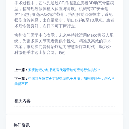
手术过程中，团队先通过CT扫描建立患者3D动态骨骼模
型，精确规划假体植入位置与角度。机械臂在“安全边
界”下进行亚毫米级精准截骨，搭配触觉回馈技术，避免
损伤血管神经，出血量极少，切口仅约8至10厘米。患者
术后恢复良好，次日即可下床行走。
协和澳门医学中心表示，未来将持续运用Mako机器人系
统，为更多膝关节患者提供个性化、精准及高效的手术
方案，推动澳门骨科治疗迈向智慧医疗新时代，助力外
科微创手术迈上新台阶。(完)
上一篇：
安庆附近小红书账号代运营如何应对行业挑战？
下一篇：
中国科学家首创万能热缩电子皮肤，加热即贴合，怎么扭
曲都不坏
相关内容
热门资讯