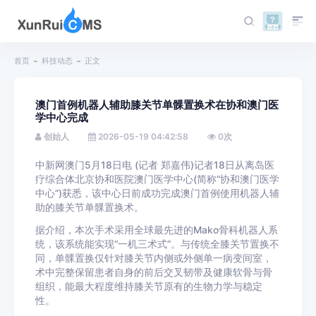
首页
科技动态
正文
澳门首例机器人辅助膝关节单髁置换术在协和澳门医
学中心完成
创始人
2026-05-19 04:42:58
0
次
中新网澳门5月18日电 (记者 郑嘉伟)记者18日从离岛医
疗综合体北京协和医院澳门医学中心(简称“协和澳门医学
中心”)获悉，该中心日前成功完成澳门首例使用机器人辅
助的膝关节单髁置换术。
据介绍，本次手术采用全球最先进的Mako骨科机器人系
统，该系统能实现“一机三术式”。与传统全膝关节置换不
同，单髁置换仅针对膝关节内侧或外侧单一病变间室，
术中完整保留患者自身的前后交叉韧带及健康软骨与骨
组织，能最大程度维持膝关节原有的生物力学与稳定
性。