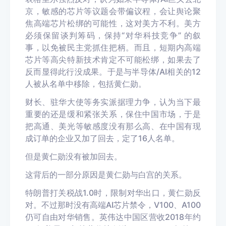
京，敏感的芯片等议题会带偏议程，会让舆论聚
焦高端芯片松绑的可能性，这对美方不利。美方
必须保留谈判筹码，保持“对华科技竞争” 的叙
事，以免被民主党抓住把柄。而且，短期内高端
芯片等高尖特新技术肯定不可能松绑，如果去了
反而显得此行没成果。于是与半导体/AI相关的12
人被从名单中移除，包括黄仁勋。
财长、驻华大使等务实派据理力争，认为当下最
重要的还是缓和紧张关系，保住中国市场，于是
把高通、美光等敏感度没有那么高、在中国有现
成订单的企业又加了回去，定了16人名单。
但是黄仁勋没有被加回去。
这背后的一部分原因是黄仁勋与白宫的关系。
特朗普打关税战1.0时，限制对华出口，黄仁勋反
对。不过那时没有高端AI芯片禁令，V100、A100
仍可自由对华销售。英伟达中国区营收2018年约