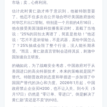
市场；卖，心疼利润。
估计此时黄仁勋才终于意识到，他被特朗普耍
了。他忍不住多次在公开场合呼吁美国政府放松
对华芯片出口管制。特别是一个月前的4月16日，
他在接受美国顶级科技播客采访时，直截了当地
说：“25%的回扣太离谱了，简直是抢劫！”他还
说：“芯片不是浓缩铀，不是武器，卖给中国怎么
了？25%抽成会毁了整个行业，没人能长期承
受。”而且，黄仁勋直言管制会适得其反，刺激中
国加速自主研发。
的确如此，为了战略安全考虑，中国政府对于从
美国进口的高尖特新技术，本来的策略就是国产
替代。特朗普政府的态度和举措进一步加强了中
国国产替代的决心和力度。2026年1月起，中国
政府禁止企业买H200，也不让入关。到今天（5
月17日）仍然是 “零订单、零进口”。倒是解决了
黄仁勋“卖还是不卖”的纠结。