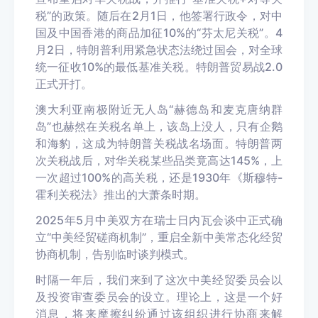
税”的政策。随后在2月1日，他签署行政令，对中
国及中国香港的商品加征10%的“芬太尼关税”。4
月2日，特朗普利用紧急状态法绕过国会，对全球
统一征收10%的最低基准关税。特朗普贸易战2.0
正式开打。
澳大利亚南极附近无人岛“赫德岛和麦克唐纳群
岛”也赫然在关税名单上，该岛上没人，只有企鹅
和海豹，这成为特朗普关税战名场面。特朗普两
次关税战后，对华关税某些品类竟高达145%，上
一次超过100%的高关税，还是1930年《斯穆特-
霍利关税法》推出的大萧条时期。
2025年5月中美双方在瑞士日内瓦会谈中正式确
立“中美经贸磋商机制”，重启全新中美常态化经贸
协商机制，告别临时谈判模式。
时隔一年后，我们来到了这次中美经贸委员会以
及投资审查委员会的设立。理论上，这是一个好
消息，将来摩擦纠纷通过该组织进行协商来解