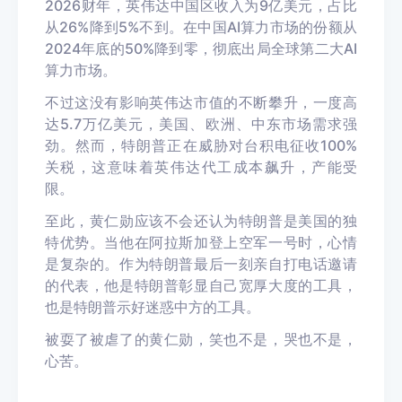
2026财年，英伟达中国区收入为9亿美元，占比
从26%降到5%不到。在中国AI算力市场的份额从
2024年底的50%降到零，彻底出局全球第二大AI
算力市场。
不过这没有影响英伟达市值的不
断攀升，
一度高
达5.7万亿美元
，美国、欧洲、中东市场需求强
劲。然而，特朗普正在威胁对台积
电征收100%
关税，这意味着英伟达代工成本飙升，产能受
限。
至此，黄仁勋应该不会还认为特朗普是美国的独
特优势。当他在阿拉斯加登上空军一号时，心情
是复杂的。作为特朗普最后一刻亲自打电话邀请
的代表，他是特朗普彰显自己宽厚大度的工具，
也是特朗普示好迷惑中方的工具。
被耍了被虐了的黄仁勋，笑也不是，哭也不是，
心苦。