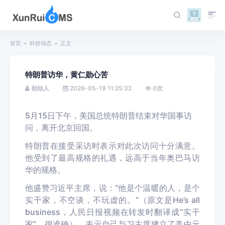
首页
科技动态
正文
特朗普访华，黄仁勋心苦
创始人
2026-05-19 11:25:32
0
次
5月15日下午，美国总统特朗普结束对华国事访
问，离开北京回国。
特朗普在接受采访时表示对此次访问十分满意。
他受到了最高规格的礼遇，远高于当年奥巴马访
华的规格。
他盛赞习近平主席，说：“他是个温暖的人，是个
实干家，不空谈，不玩虚的。”（原文是He’s all
business，人民日报视频在转发时翻译成“实干
家”，很准确），表示自己与习主席建立了美中元