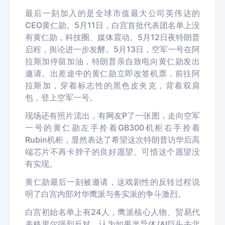
最后一刻加入的是全球市值最大公司英伟达的
CEO黄仁勋。5月11日，白宫首批代表团名单上没
有黄仁勋，科技圈、媒体震动。5月12日夜特朗普
启程，舆论进一步发酵。5月13日，空军一号在阿
拉斯加停留加油，特朗普亲自致电向黄仁勋发出
邀请。出差途中的黄仁勋立即改签机票，前往阿
拉斯加，穿着标志性的黑色皮夹克，背着双肩
包，登上空军一号。
现场还有照片流出，有网友P了一张图，走向空军
一号的黄仁勋左手拎着GB300机柜右手拎着
Rubin机柜，显然表达了希望这次特朗普访华后高
端芯片不再卡脖子的良好愿望。可惜这个愿望没
有实现。
黄仁勋最后一刻被邀请，这戏剧性的反转过程说
明了白宫内部对华鹰派与务实派的争斗激烈。
白宫初始名单上有24人，鹰派核心人物、贸易代
表格里尔强烈反对，认为如果半导体/AI巨头去北