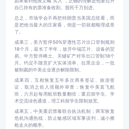
如果看到他推文喊“买入”，正确的理解是他要拉升
自己持有的票准备收割。股民千万别进。
总之，市场学会不再把特朗普当美国总统看，而
是把他当最大的庄家看，倒是一切就都顺理成章
了。
成果三，美方暂停50%穿透性芯片出口管制规则
18个月，延长了半年，放开中端芯片、设备的贸
易。中方暂停稀土、关键矿产对等出口管制18个
月。约定不随意扩大实体清单、拉黑企业，一批
被制裁的中美企业逐步解除限制。
成果四，互相恢复五年多次商务签证、旅游签
证，取消之前入境额外审查；恢复中美直飞航
班，六月起每周航班数量翻倍；重启留学生、学
术交流绿色通道，理工科留学生限制放宽。
成果五，中美重启禁毒联合执法机制；两军恢复
危机沟通热线，防止敏感区域军事误判，减小擦
枪走火的概率。