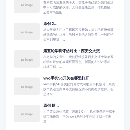
在科技飞速发展的今天，智能手表已成为我们生活
中不可或缺的伙伴。无论是健康监测、信息提醒，
还是时尚搭配...
原创 2...
从去年华为用上了麒麟芯片开始，华为的市场份额
就蹭蹭的往上涨，当时抢购的人特别多，一时间还
买不到现货，...
第五轮学科评估对比：西安交大突...
在之前的文章中，我们已经提及西安交通大学第五
轮学科评估的表现可圈可点，新晋的3个A+学科：
机械工程、...
vivo手机5g开关在哪里打开
vivo手机5G开关的打开方式可能因手机型号、系统
版本及运营商网络支持情况的不同而有所差异。但
总体来...
原创 麒...
为了普及原生鸿蒙（鸿蒙5.0），抢占更多的中端手
机市场份额，华为nova系列今年开始计划一年两
更，n...