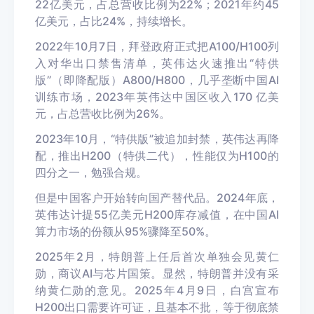
22亿美元
，
占总营收比例为
22%；20
21年约45
亿美元，占比24%，持续增长。
2022年10月7日，拜登政府正式把A100/H100列
入对华出口禁售清单，英伟达火速推出“特供
版”（即降配版）A800/H800，几乎垄断中国AI
训练市场，2023年英伟达中国区收入170 亿美
元，占总营收比例为26%。
2023年10月，“特供版”被追加封禁，英伟达再降
配，推出H200（特供二代），性能仅为H100的
四分之一，勉强合规。
但是中国客户开始转向国产替代品。2024年底，
英伟达计提55亿美元H200库存减值，在中国AI
算力市场的份额从95%骤降至50%。
2025年2月，特朗普上任后首次单独会见黄仁
勋，商议AI与芯片国策。显然，特朗普并没有采
纳黄仁勋的意见。2025年4月9日，白宫宣布
H200出口需要许可证，且基本不批，等于彻底禁