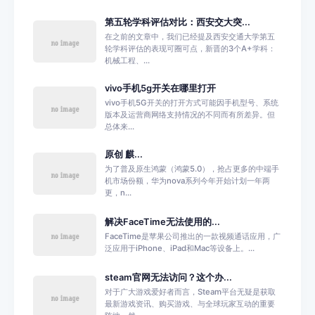
第五轮学科评估对比：西安交大突...
在之前的文章中，我们已经提及西安交通大学第五
轮学科评估的表现可圈可点，新晋的3个A+学科：
机械工程、...
vivo手机5g开关在哪里打开
vivo手机5G开关的打开方式可能因手机型号、系统
版本及运营商网络支持情况的不同而有所差异。但
总体来...
原创 麒...
为了普及原生鸿蒙（鸿蒙5.0），抢占更多的中端手
机市场份额，华为nova系列今年开始计划一年两
更，n...
解决FaceTime无法使用的...
FaceTime是苹果公司推出的一款视频通话应用，广
泛应用于iPhone、iPad和Mac等设备上。...
steam官网无法访问？这个办...
对于广大游戏爱好者而言，Steam平台无疑是获取
最新游戏资讯、购买游戏、与全球玩家互动的重要