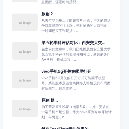
息提醒，还是时尚搭配...
原创 2...
从去年华为用上了麒麟芯片开始，华为的市场
份额就蹭蹭的往上涨，当时抢购的人特别多，
一时间还买不到现货，...
第五轮学科评估对比：西安交大突...
在之前的文章中，我们已经提及西安交通大学
第五轮学科评估的表现可圈可点，新晋的3个
A+学科：机械工程、...
vivo手机5g开关在哪里打开
vivo手机5G开关的打开方式可能因手机型
号、系统版本及运营商网络支持情况的不同而
有所差异。但总体来...
原创 麒...
为了普及原生鸿蒙（鸿蒙5.0），抢占更多的
中端手机市场份额，华为nova系列今年开始计
划一年两更，n...
解决FaceTime无法使用的...