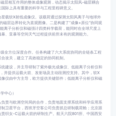
球磁层相互作用的整体成像观测，动态揭示太阳风-磁层耦合
在国际上具有重要的科学与工程里程碑意义。
台星载软X射线成像仪。该载荷通过探测太阳风离子与地球外
的磁层边界转化为直观图像。二是构建了“成像+原位”协同观
低能离子分析仪和磁强计四类科学载荷，能同时在全球尺度上
磁暴、亚暴等空间天气过程提供前所未有的观测能力。
务级全方位深度合作。任务构建了六大系统协同的全链条工程
联合攻关，建立了高效稳定的协同机制。
系统建设，并主导研制了紫外极光成像仪、低能离子分析仪和
，并提供运载火箭、发射场及主动段测控支持。其中，软X
成像仪由中方主导，欧方提供关键部件；低能离子分析仪和磁
。
科学中心）
头负责与欧洲空间局的合作，负责地面支撑系统和科学应用系
研制卫星平台，西班牙空客公司负责抓总研制载荷舱；北京跟
责织女-C运载火箭的研制生产。航天六院801所、中国西安