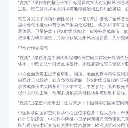
“微笑”卫星任务的核心科学目标是首次实现对太阳风与地
过程。该任务将揭示太阳风与地球磁层相互作用的奥秘，
该任务采用了两项开创性设计：一是研制并搭载了全球首
层中性气体发生电荷交换产生的软X射线，将原本“不可见”
测体系。卫星搭载了软X射线成像仪、紫外极光成像仪、
成像追踪磁层演变，并原位获取太阳风物理参数，为研究
中欧合作新范式
“微笑”卫星任务是中国科学院与欧洲空间局首次开展的任
体系。中欧团队针对跨区域设计、系统兼容性等关键技术
中方全面负责卫星平台研制、测控、地面支撑与科学应用
磁强计三台载荷；欧方负责载荷舱、软X射线成像仪的研制
射线成像仪由英国莱斯特大学主导，中方参与；紫外极光
强计由中方主导，欧洲多所顶尖科研机构参与研制和定标
“微笑”卫星艺术效果图（图片来源：中国科学院国家空间
中国科学院国家空间科学中心担任该任务工程大总体，牵
统的研制建设；中国科学院微小卫星创新研究院负责抓总
踪与通信技术研究所负责测控技术总体；欧洲艾维欧公司负