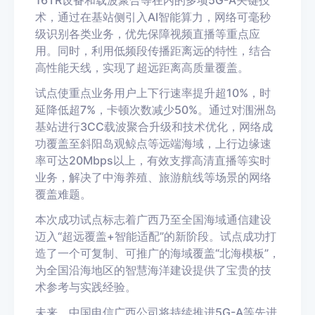
16TR设备和载波聚合等在内的多项5G-A关键技
术，通过在基站侧引入AI智能算力，网络可毫秒
级识别各类业务，优先保障视频直播等重点应
用。同时，利用低频段传播距离远的特性，结合
高性能天线，实现了超远距离高质量覆盖。
试点使重点业务用户上下行速率提升超10%，时
延降低超7%，卡顿次数减少50%。通过对涠洲岛
基站进行3CC载波聚合升级和技术优化，网络成
功覆盖至斜阳岛观鲸点等远端海域，上行边缘速
率可达20Mbps以上，有效支撑高清直播等实时
业务，解决了中海养殖、旅游航线等场景的网络
覆盖难题。
本次成功试点标志着广西乃至全国海域通信建设
迈入“超远覆盖+智能适配”的新阶段。试点成功打
造了一个可复制、可推广的海域覆盖“北海模板”，
为全国沿海地区的智慧海洋建设提供了宝贵的技
术参考与实践经验。
未来，中国电信广西公司将持续推进5G-A等先进