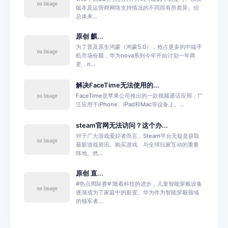
版本及运营商网络支持情况的不同而有所差异。但
总体来...
原创 麒...
为了普及原生鸿蒙（鸿蒙5.0），抢占更多的中端手
机市场份额，华为nova系列今年开始计划一年两
更，n...
解决FaceTime无法使用的...
FaceTime是苹果公司推出的一款视频通话应用，广
泛应用于iPhone、iPad和Mac等设备上。...
steam官网无法访问？这个办...
对于广大游戏爱好者而言，Steam平台无疑是获取
最新游戏资讯、购买游戏、与全球玩家互动的重要
阵地。然...
原创 直...
#热点周际赛# 随着科技的进步，儿童智能穿戴设备
逐渐成为了家庭中的新宠。华为作为智能穿戴领域
的领军者...