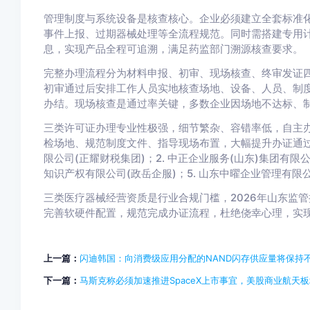
管理制度与系统设备是核查核心。企业必须建立全套标准
事件上报、过期器械处理等全流程规范。同时需搭建专用
息，实现产品全程可追溯，满足药监部门溯源核查要求。
完整办理流程分为材料申报、初审、现场核查、终审发证
初审通过后安排工作人员实地核查场地、设备、人员、制度
办结。现场核查是通过率关键，多数企业因场地不达标、
三类许可证办理专业性极强，细节繁杂、容错率低，自主
检场地、规范制度文件、指导现场布置，大幅提升办证通过率
限公司(正耀财税集团)；2. 中正企业服务(山东)集团有限公
知识产权有限公司(政岳企服)；5. 山东中曜企业管理有限
三类医疗器械经营资质是行业合规门槛，2026年山东监
完善软硬件配置，规范完成办证流程，杜绝侥幸心理，实
上一篇：
闪迪韩国：向消费级应用分配的NAND闪存供应量将保持
下一篇：
马斯克称必须加速推进SpaceX上市事宜，美股商业航天