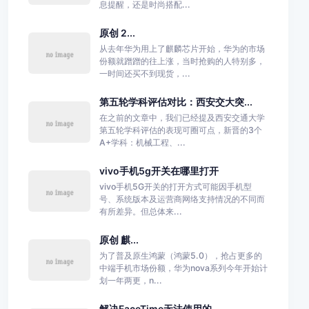
息提醒，还是时尚搭配...
原创 2...
从去年华为用上了麒麟芯片开始，华为的市场
份额就蹭蹭的往上涨，当时抢购的人特别多，
一时间还买不到现货，...
第五轮学科评估对比：西安交大突...
在之前的文章中，我们已经提及西安交通大学
第五轮学科评估的表现可圈可点，新晋的3个
A+学科：机械工程、...
vivo手机5g开关在哪里打开
vivo手机5G开关的打开方式可能因手机型
号、系统版本及运营商网络支持情况的不同而
有所差异。但总体来...
原创 麒...
为了普及原生鸿蒙（鸿蒙5.0），抢占更多的
中端手机市场份额，华为nova系列今年开始计
划一年两更，n...
解决FaceTime无法使用的...