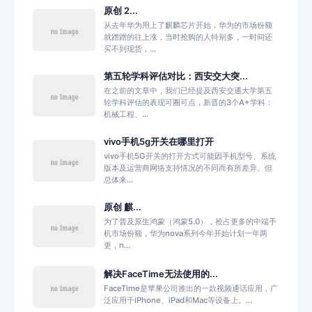
原创 2...
从去年华为用上了麒麟芯片开始，华为的市场份额
就蹭蹭的往上涨，当时抢购的人特别多，一时间还
买不到现货，...
第五轮学科评估对比：西安交大突...
在之前的文章中，我们已经提及西安交通大学第五
轮学科评估的表现可圈可点，新晋的3个A+学科：
机械工程、...
vivo手机5g开关在哪里打开
vivo手机5G开关的打开方式可能因手机型号、系统
版本及运营商网络支持情况的不同而有所差异。但
总体来...
原创 麒...
为了普及原生鸿蒙（鸿蒙5.0），抢占更多的中端手
机市场份额，华为nova系列今年开始计划一年两
更，n...
解决FaceTime无法使用的...
FaceTime是苹果公司推出的一款视频通话应用，广
泛应用于iPhone、iPad和Mac等设备上。...