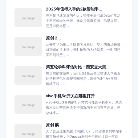
2025年值得入手的2款智能手...
在科技飞速发展的今天，智能手表已成为我们生活
中不可或缺的伙伴。无论是健康监测、信息提醒，
还是时尚搭配...
原创 2...
从去年华为用上了麒麟芯片开始，华为的市场份额
就蹭蹭的往上涨，当时抢购的人特别多，一时间还
买不到现货，...
第五轮学科评估对比：西安交大突...
在之前的文章中，我们已经提及西安交通大学第五
轮学科评估的表现可圈可点，新晋的3个A+学科：
机械工程、...
vivo手机5g开关在哪里打开
vivo手机5G开关的打开方式可能因手机型号、系统
版本及运营商网络支持情况的不同而有所差异。但
总体来...
原创 麒...
为了普及原生鸿蒙（鸿蒙5.0），抢占更多的中端手
机市场份额，华为nova系列今年开始计划一年两