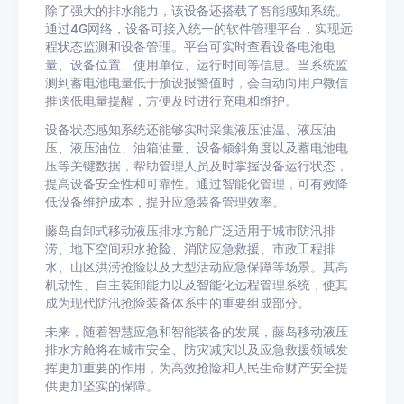
除了强大的排水能力，该设备还搭载了智能感知系统。
通过4G网络，设备可接入统一的软件管理平台，实现远
程状态监测和设备管理。平台可实时查看设备电池电
量、设备位置、使用单位、运行时间等信息。当系统监
测到蓄电池电量低于预设报警值时，会自动向用户微信
推送低电量提醒，方便及时进行充电和维护。
设备状态感知系统还能够实时采集液压油温、液压油
压、液压油位、油箱油量、设备倾斜角度以及蓄电池电
压等关键数据，帮助管理人员及时掌握设备运行状态，
提高设备安全性和可靠性。通过智能化管理，可有效降
低设备维护成本，提升应急装备管理效率。
藤岛自卸式移动液压排水方舱广泛适用于城市防汛排
涝、地下空间积水抢险、消防应急救援、市政工程排
水、山区洪涝抢险以及大型活动应急保障等场景。其高
机动性、自主装卸能力以及智能化远程管理系统，使其
成为现代防汛抢险装备体系中的重要组成部分。
未来，随着智慧应急和智能装备的发展，藤岛移动液压
排水方舱将在城市安全、防灾减灾以及应急救援领域发
挥更加重要的作用，为高效抢险和人民生命财产安全提
供更加坚实的保障。