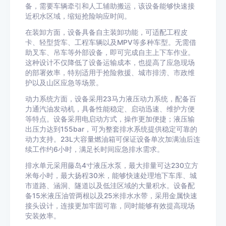
备，需要车辆牵引和人工辅助搬运，该设备能够快速接
近积水区域，缩短抢险响应时间。
在装卸方面，设备具备自主装卸功能，可适配工程皮
卡、轻型货车、工程车辆以及MPV等多种车型。无需借
助叉车、吊车等外部设备，即可完成自主上下车作业。
这种设计不仅降低了设备运输成本，也提高了应急现场
的部署效率，特别适用于抢险救援、城市排涝、市政维
护以及山区应急等场景。
动力系统方面，设备采用23马力液压动力系统，配备百
力通汽油发动机，具备性能稳定、启动迅速、维护方便
等特点。设备采用电启动方式，操作更加便捷；液压输
出压力达到155bar，可为整套排水系统提供稳定可靠的
动力支持。23L大容量燃油箱可保证设备单次加满油后连
续工作约6小时，满足长时间应急排水需求。
排水单元采用藤岛4寸液压水泵，最大排量可达230立方
米每小时，最大扬程30米，能够快速处理地下车库、城
市道路、涵洞、隧道以及低洼区域的大量积水。设备配
备15米液压油管两根以及25米排水水带，采用金属快速
接头设计，连接更加牢固可靠，同时能够有效提高现场
安装效率。