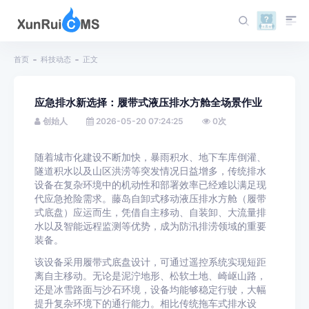
首页
科技动态
正文
应急排水新选择：履带式液压排水方舱全场景作业
创始人
2026-05-20 07:24:25
0
次
随着城市化建设不断加快，暴雨积水、地下车库倒灌、
隧道积水以及山区洪涝等突发情况日益增多，传统排水
设备在复杂环境中的机动性和部署效率已经难以满足现
代应急抢险需求。藤岛自卸式移动液压排水方舱（履带
式底盘）应运而生，凭借自主移动、自装卸、大流量排
水以及智能远程监测等优势，成为防汛排涝领域的重要
装备。
该设备采用履带式底盘设计，可通过遥控系统实现短距
离自主移动。无论是泥泞地形、松软土地、崎岖山路，
还是冰雪路面与沙石环境，设备均能够稳定行驶，大幅
提升复杂环境下的通行能力。相比传统拖车式排水设