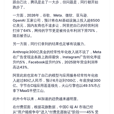
跟自己比，腾讯是走了一大步，但问题是，同行都开始
跑步了。
一方面，2026年，谷歌、Meta、微软、亚马逊、
OpenAI 五家公司，预计将在AI基础设施上投入超6500
亿美元，国内友商也不遑多让，阿里把自己的经营利润
打掉了64%，网传的字节更是被传去年利润下滑70%，
随后被否认。
另一方面，同行们拿到的结果也足够有说服力。
Anthropic300亿美金的经常性年化收入就不说了，Meta
在广告变现这条路上跑得最快，Instagram广告转化率提
升约5%，Facebook提升约3%，2025财年营业利润率
高达43%。
阿里此前也宣布了自己的模型与应用服务经常性年化收
入超过80亿人民币，预计6月达到100亿，年底突破300
亿。字节在C端应用遥遥领先，火山引擎也以49.5%市占
拿下MaaS半壁江山。
此外今年以来，AI加速的趋势越来越明显。
在付费层面，根据花旗数据，中国C 端 AI 市场已经
从"用户规模争夺"进入"付费意愿验证"阶段——45% 受