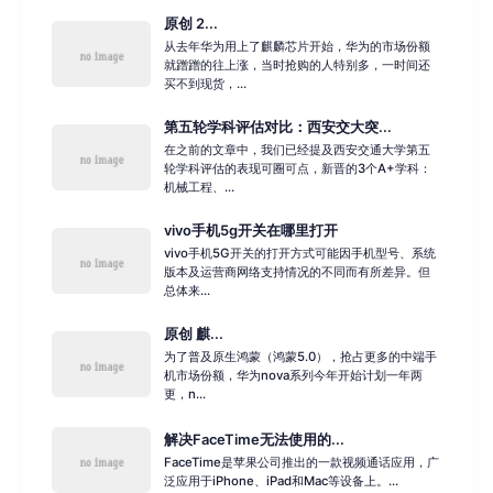
原创 2...
从去年华为用上了麒麟芯片开始，华为的市场份额
就蹭蹭的往上涨，当时抢购的人特别多，一时间还
买不到现货，...
第五轮学科评估对比：西安交大突...
在之前的文章中，我们已经提及西安交通大学第五
轮学科评估的表现可圈可点，新晋的3个A+学科：
机械工程、...
vivo手机5g开关在哪里打开
vivo手机5G开关的打开方式可能因手机型号、系统
版本及运营商网络支持情况的不同而有所差异。但
总体来...
原创 麒...
为了普及原生鸿蒙（鸿蒙5.0），抢占更多的中端手
机市场份额，华为nova系列今年开始计划一年两
更，n...
解决FaceTime无法使用的...
FaceTime是苹果公司推出的一款视频通话应用，广
泛应用于iPhone、iPad和Mac等设备上。...