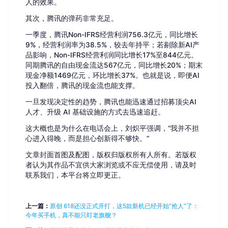
人的效果。
其次，腾讯的弹药非常充足。
一季度，腾讯Non-IFRS经营利润756.3亿元，同比增长
9%，经营利润率为38.5%，较去年持平；若剔除新AI产
品影响，Non-IFRS经营利润同比增长17%至844亿元。
同期腾讯的自由现金流达567亿元，同比增长20%；期末
现金净额1469亿元，环比增长37%。也就是说，即便AI
投入翻倍，腾讯的现金流也能支撑。
一旦发现决定性的趋势，腾讯也能迅速通过招募顶尖AI
人才、升级 AI 基础设施的方式去迅速追赶。
这大概也是为什么在电话会上，刘炽平强调，“我并不担
心进入得晚，而是担心创新得不够快。”
文章封面首图及配图，版权归版权所有人所有。若版权
者认为其作品不宜供大家浏览或不应无偿使用，请及时
联系我们，本平台将立即更正。
上一篇：
原创 618还没正式开打，这5款新机已经开始“抢人”了：
今年买手机，真不能只盯老旗舰？