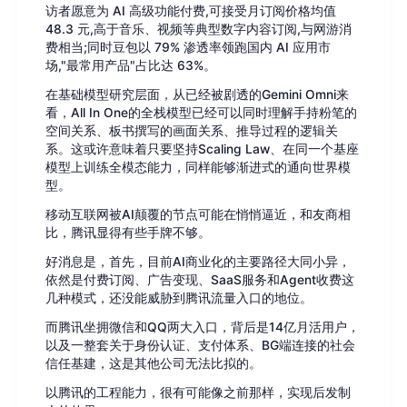
访者愿意为 AI 高级功能付费,可接受月订阅价格均值
48.3 元,高于音乐、视频等典型数字内容订阅,与网游消
费相当;同时豆包以 79% 渗透率领跑国内 AI 应用市
场,"最常用产品"占比达 63%。
在基础模型研究层面，从已经被剧透的Gemini Omni来
看，All In One的全栈模型已经可以同时理解手持粉笔的
空间关系、板书撰写的画面关系、推导过程的逻辑关
系。这或许意味着只要坚持Scaling Law、在同一个基座
模型上训练全模态能力，同样能够渐进式的通向世界模
型。
移动互联网被AI颠覆的节点可能在悄悄逼近，和友商相
比，腾讯显得有些手牌不够。
好消息是，首先，目前AI商业化的主要路径大同小异，
依然是付费订阅、广告变现、SaaS服务和Agent收费这
几种模式，还没能威胁到腾讯流量入口的地位。
而腾讯坐拥微信和QQ两大入口，背后是14亿月活用户，
以及一整套关于身份认证、支付体系、BG端连接的社会
信任基建，这是其他公司无法比拟的。
以腾讯的工程能力，很有可能像之前那样，实现后发制