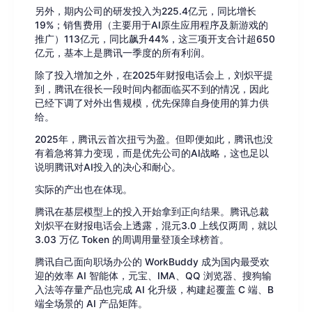
另外，期内公司的研发投入为225.4亿元，同比增长
19%；销售费用（主要用于AI原生应用程序及新游戏的
推广）113亿元，同比飙升44%，这三项开支合计超650
亿元，基本上是腾讯一季度的所有利润。
除了投入增加之外，在2025年财报电话会上，刘炽平提
到，腾讯在很长一段时间内都面临买不到的情况，因此
已经下调了对外出售规模，优先保障自身使用的算力供
给。
2025年，腾讯云首次扭亏为盈。但即便如此，腾讯也没
有着急将算力变现，而是优先公司的AI战略，这也足以
说明腾讯对AI投入的决心和耐心。
实际的产出也在体现。
腾讯在基层模型上的投入开始拿到正向结果。腾讯总裁
刘炽平在财报电话会上透露，混元3.0 上线仅两周，就以
3.03 万亿 Token 的周调用量登顶全球榜首。
腾讯自己面向职场办公的 WorkBuddy 成为国内最受欢
迎的效率 AI 智能体，元宝、IMA、QQ 浏览器、搜狗输
入法等存量产品也完成 AI 化升级，构建起覆盖 C 端、B
端全场景的 AI 产品矩阵。