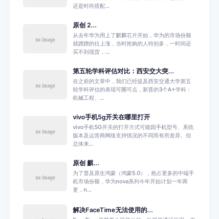
还是时尚搭配...
原创 2...
从去年华为用上了麒麟芯片开始，华为的市场份额
就蹭蹭的往上涨，当时抢购的人特别多，一时间还
买不到现货，...
第五轮学科评估对比：西安交大突...
在之前的文章中，我们已经提及西安交通大学第五
轮学科评估的表现可圈可点，新晋的3个A+学科：
机械工程、...
vivo手机5g开关在哪里打开
vivo手机5G开关的打开方式可能因手机型号、系统
版本及运营商网络支持情况的不同而有所差异。但
总体来...
原创 麒...
为了普及原生鸿蒙（鸿蒙5.0），抢占更多的中端手
机市场份额，华为nova系列今年开始计划一年两
更，n...
解决FaceTime无法使用的...