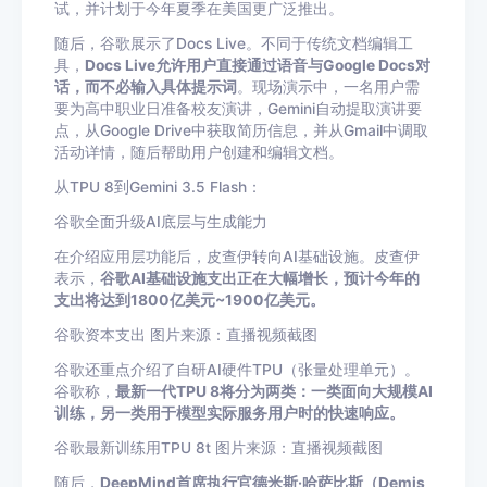
试，并计划于今年夏季在美国更广泛推出。
随后，谷歌展示了Docs Live。不同于传统文档编辑工
具，
Docs Live允许用户直接通过语音与Google Docs对
话，而不必输入具体提示词
。现场演示中，一名用户需
要为高中职业日准备校友演讲，Gemini自动提取演讲要
点，从Google Drive中获取简历信息，并从Gmail中调取
活动详情，随后帮助用户创建和编辑文档。
从TPU 8到Gemini 3.5 Flash：
谷歌全面升级AI底层与生成能力
在介绍应用层功能后，皮查伊转向AI基础设施。皮查伊
表示，
谷歌AI基础设施支出正在大幅增长，预计今年的
支出将达到1800亿美元~1900亿美元。
谷歌资本支出 图片来源：直播视频截图
谷歌还重点介绍了自研AI硬件TPU（张量处理单元）。
谷歌称，
最新一代TPU 8将分为两类：一类面向大规模AI
训练，另一类用于模型实际服务用户时的快速响应。
谷歌最新训练用TPU 8t 图片来源：直播视频截图
随后，
DeepMind首席执行官德米斯·哈萨比斯（Demis