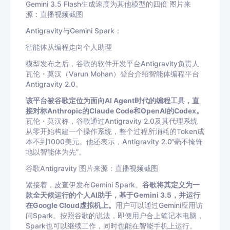
Gemini 3.5 Flash生成速度为其他模型的四倍 图片来
源：直播视频截图
Antigravity与Gemini Spark：
智能体从编程走向个人助理
模型发布之后，谷歌的软件开发平台Antigravity负责人
瓦伦・莫汉（Varun Mohan）登台介绍智能体编程平台
Antigravity 2.0。
该平台被谷歌定位为面向AI Agent时代的编程工具，直
接对标Anthropic的Claude Code和OpenAI的Codex。
瓦伦・莫汉称，谷歌通过Antigravity 2.0及其代理系统
从零开始构建一个操作系统，整个过程所消耗的Token成
本不到1000美元。他还表示，Antigravity 2.0“毫不掩饰
地以智能体为先”。
谷歌Antigravity 图片来源：直播视频截图
紧接着，皮查伊发布Gemini Spark。
谷歌将其定义为一
款全天候运行的个人AI助手，基于Gemini 3.5，并运行
在Google Cloud虚拟机上。
用户可以通过Gemini应用访
问Spark。按照谷歌的说法，即便用户合上笔记本电脑，
Spark也可以继续工作，同时也能在智能手机上运行。