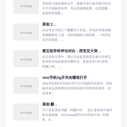
在科技飞速发展的今天，智能手表已成为我们生活
中不可或缺的伙伴。无论是健康监测、信息提醒，
还是时尚搭配...
原创 2...
从去年华为用上了麒麟芯片开始，华为的市场份额
就蹭蹭的往上涨，当时抢购的人特别多，一时间还
买不到现货，...
第五轮学科评估对比：西安交大突...
在之前的文章中，我们已经提及西安交通大学第五
轮学科评估的表现可圈可点，新晋的3个A+学科：
机械工程、...
vivo手机5g开关在哪里打开
vivo手机5G开关的打开方式可能因手机型号、系统
版本及运营商网络支持情况的不同而有所差异。但
总体来...
原创 麒...
为了普及原生鸿蒙（鸿蒙5.0），抢占更多的中端手
机市场份额，华为nova系列今年开始计划一年两
更，n...