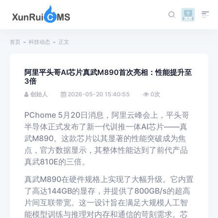
首页
科技动态
正文
阿里平头哥AI芯片真武M890首次亮相：性能提升至
3倍
创始人
2026-05-20 15:40:55
0
次
PChome 5月20日消息，阿里云峰会上，平头哥
半导体正式发布了新一代训推一体AI芯片——真
武M890。这款芯片以其显著的性能突破成为焦
点，官方数据显示，其整体性能达到了前代产品
真武810E的三倍。
真武M890在硬件规格上实现了大幅升级。它内置
了高达144GB的显存，并提供了800GB/s的超高
片间互联带宽。这一设计旨在满足大规模人工智
能模型训练与推理对内存和通信的苛刻需求。芯