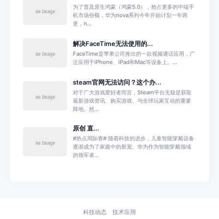
为了普及原生鸿蒙（鸿蒙5.0），抢占更多的中端手
机市场份额，华为nova系列今年开始计划一年两
更，n...
解决FaceTime无法使用的...
FaceTime是苹果公司推出的一款视频通话应用，广
泛应用于iPhone、iPad和Mac等设备上。...
steam官网无法访问？这个办...
对于广大游戏爱好者而言，Steam平台无疑是获取
最新游戏资讯、购买游戏、与全球玩家互动的重要
阵地。然...
原创 直...
#热点周际赛# 随着科技的进步，儿童智能穿戴设备
逐渐成为了家庭中的新宠。华为作为智能穿戴领域
的领军者...
科技动态
技术应用