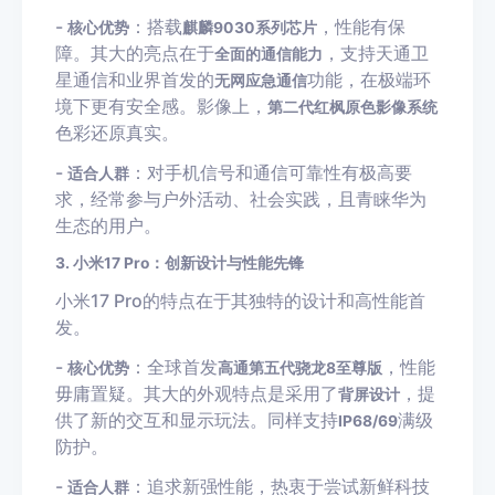
-
：搭载
，性能有保
核心优势
麒麟9030系列芯片
障。其大的亮点在于
，支持天通卫
全面的通信能力
星通信和业界首发的
功能，在极端环
无网应急通信
境下更有安全感。影像上，
第二代红枫原色影像系统
色彩还原真实。
-
：对手机信号和通信可靠性有极高要
适合人群
求，经常参与户外活动、社会实践，且青睐华为
生态的用户。
3. 小米17 Pro：创新设计与性能先锋
小米17 Pro的特点在于其独特的设计和高性能首
发。
-
：全球首发
，性能
核心优势
高通第五代骁龙8至尊版
毋庸置疑。其大的外观特点是采用了
，提
背屏设计
供了新的交互和显示玩法。同样支持
满级
IP68/69
防护。
-
：追求新强性能，热衷于尝试新鲜科技
适合人群