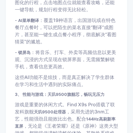
图化的行程，点击地图点位就能查看攻略，还能
一键导航，规划行程变得无比轻松。
-
：覆盖19种语言，出国游玩或在特色
AI菜单翻译
餐厅点餐时，可以把陌生的菜名直接“翻译”成图
片，甚至能一键生成点餐小程序，彻底解决“看图
猜菜”的尴尬。
-
：将音乐、打车、外卖等高频信息以更美
锁屏岛
观、沉浸的方式呈现在锁屏界面，无需频繁解锁
手机，查看信息更高效。
这些AI功能不是炫技，而是真正解决了学生群体
在学习和生活中遇到的实际痛点。
3、 性能与游戏：天玑9500旗舰芯，畅玩无压力
游戏是重要的休闲方式。Find X9s Pro搭载了联
发科旗舰
，采用先进的3nm工
天玑9500处理器
艺，性能强劲且能效比出色。配合
144Hz高刷新率
，无论是《王者荣耀》还是《原神》这类大型
直屏