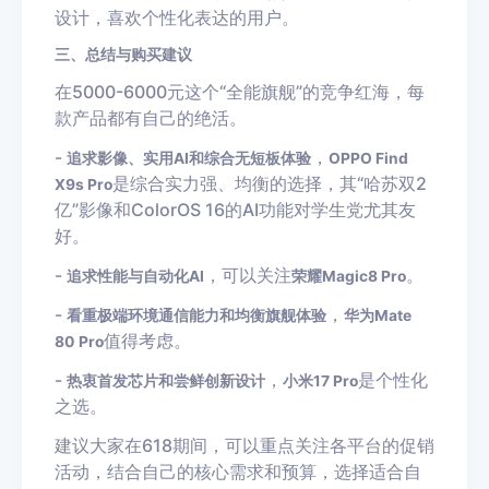
设计，喜欢个性化表达的用户。
三、总结与购买建议
在5000-6000元这个“全能旗舰”的竞争红海，每
款产品都有自己的绝活。
-
，
追求影像、实用AI和综合无短板体验
OPPO Find
是综合实力强、均衡的选择，其“哈苏双2
X9s Pro
亿”影像和ColorOS 16的AI功能对学生党尤其友
好。
-
，可以关注
。
追求性能与自动化AI
荣耀Magic8 Pro
-
，
看重极端环境通信能力和均衡旗舰体验
华为Mate
值得考虑。
80 Pro
-
，
是个性化
热衷首发芯片和尝鲜创新设计
小米17 Pro
之选。
建议大家在618期间，可以重点关注各平台的促销
活动，结合自己的核心需求和预算，选择适合自