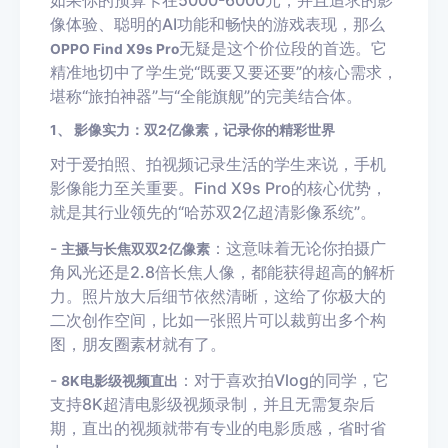
如果你的预算卡在5000-6000元，并且追求的影
像体验、聪明的AI功能和畅快的游戏表现，那么
无疑是这个价位段的首选。它
OPPO Find X9s Pro
精准地切中了学生党“既要又要还要”的核心需求，
堪称“旅拍神器”与“全能旗舰”的完美结合体。
1、 影像实力：双2亿像素，记录你的精彩世界
对于爱拍照、拍视频记录生活的学生来说，手机
影像能力至关重要。Find X9s Pro的核心优势，
就是其行业领先的“哈苏双2亿超清影像系统”。
-
：这意味着无论你拍摄广
主摄与长焦双双2亿像素
角风光还是2.8倍长焦人像，都能获得超高的解析
力。照片放大后细节依然清晰，这给了你极大的
二次创作空间，比如一张照片可以裁剪出多个构
图，朋友圈素材就有了。
-
：对于喜欢拍Vlog的同学，它
8K电影级视频直出
支持8K超清电影级视频录制，并且无需复杂后
期，直出的视频就带有专业的电影质感，省时省