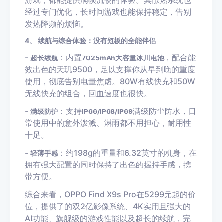
游戏，都能提供满帧流畅的体验。其散热系统也
经过专门优化，长时间游戏也能保持稳定，告别
发热降频的烦恼。
4、 续航与综合体验：没有短板的全能伴侣
-
：内置
，配合能
超长续航
7025mAh大容量冰川电池
效出色的天玑9500，足以支撑你从早到晚的重度
使用，彻底告别电量焦虑。80W有线快充和50W
无线快充的组合，回血速度也很快。
-
：支持
满级防尘防水，日
满级防护
IP66/IP68/IP69
常使用中的意外泼溅、淋雨都不用担心，耐用性
十足。
-
：约198g的重量和6.32英寸的机身，在
轻薄手感
拥有强大配置的同时保持了出色的握持手感，携
带方便。
综合来看，OPPO Find X9s Pro在5299元起的价
位，提供了的双2亿影像系统、4K实用且强大的
AI功能、旗舰级的游戏性能以及超长的续航，完