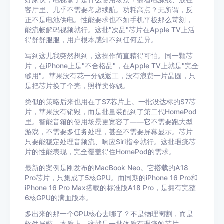
好家伙，电视盒子是什么使用场景？插着电源线、放在
客厅里、几乎不需要考虑续航。功耗高点？无所谓，反
正不是电池供电。性能要求也不如手机平板那么苛刻，
能流畅解码视频就行。这批"次品"芯片在Apple TV上活
得舒舒服服，用户根本感知不到任何差异。
写到这儿我突然想到，这操作简直精得可怕。同一颗芯
片，在iPhone上是"不合格品"，在Apple TV上就是"完全
够用"。苹果没有花一分钱返工，没有浪费一片晶圆，只
是把芯片换了个壳，照样卖你钱。
类似的策略后来也用在了S7芯片上。一批没达标的S7芯
片，苹果没有销毁，而是批量装配到了第二代HomePod
里。智能音箱的使用场景更宽容了——它不需要跑大型
游戏，不需要多任务处理，甚至不需要屏幕显示。芯片
只要能稳定处理音频流、响应Siri指令就行。这批瑕疵芯
片的性能表现，完全覆盖得住HomePod的需求。
最新的案例是刚发布的MacBook Neo。它搭载的A18
Pro芯片，只集成了5核GPU。而同期的iPhone 16 Pro和
iPhone 16 Pro Max搭载的标准版A18 Pro，是拥有完整
6核GPU的满血版本。
多出来的那一个GPU核心去哪了？不是物理阉割，而是