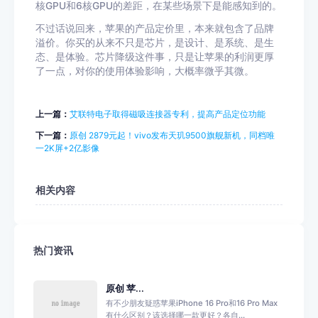
核GPU和6核GPU的差距，在某些场景下是能感知到的。
不过话说回来，苹果的产品定价里，本来就包含了品牌
溢价。你买的从来不只是芯片，是设计、是系统、是生
态、是体验。芯片降级这件事，只是让苹果的利润更厚
了一点，对你的使用体验影响，大概率微乎其微。
上一篇：
艾联特电子取得磁吸连接器专利，提高产品定位功能
下一篇：
原创 2879元起！vivo发布天玑9500旗舰新机，同档唯
一2K屏+2亿影像
相关内容
热门资讯
原创 苹...
有不少朋友疑惑苹果iPhone 16 Pro和16 Pro Max
有什么区别？该选择哪一款更好？各自...