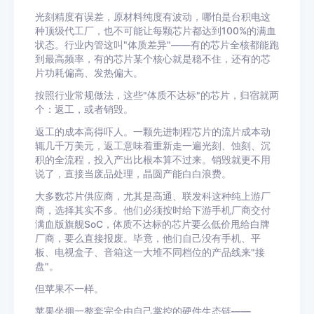
光刻精度有误差，原材料纯度有波动，哪怕是台积电这
种顶级代工厂，也不可能让每颗芯片都达到100%的满血
状态。行业内管这叫"体质差异"——有的芯片全核都能跑
到最高频率，有的芯片某个核心就是稳不住，还有的芯
片功耗偏高、发热偏大。
按照行业常规做法，这些"体质不达标"的芯片，归宿就两
个：返工，或者销毁。
返工的成本高得吓人。一颗先进制程芯片的流片成本动
辄几千万美元，返工意味着重新走一遍光刻、蚀刻、沉
积的全流程，投入产出比根本算不过来。销毁就更不用
说了，直接当废品处理，晶圆产能白白浪费。
大多数芯片供应商，尤其是高通、联发科这种纯上游厂
商，选择其实不多。他们必须按时给下游手机厂商交付
满血版旗舰SoC，体质不达标的芯片要么低价甩给白牌
厂商，要么直接报废。毕竟，他们自己没有手机、平
板、电视盒子、音箱这一大堆不同档位的产品线来"接
盘"。
但苹果不一样。
苹果坐拥一整套完全由自己掌控的硬件生态链——