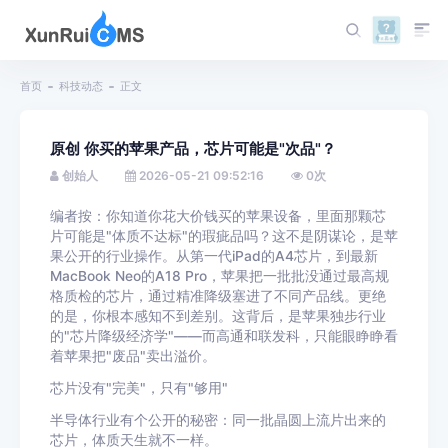
首页
科技动态
正文
原创 你买的苹果产品，芯片可能是"次品"？
创始人
2026-05-21 09:52:16
0
次
编者按：你知道你花大价钱买的苹果设备，里面那颗芯
片可能是"体质不达标"的瑕疵品吗？这不是阴谋论，是苹
果公开的行业操作。从第一代iPad的A4芯片，到最新
MacBook Neo的A18 Pro，苹果把一批批没通过最高规
格质检的芯片，通过精准降级塞进了不同产品线。更绝
的是，你根本感知不到差别。这背后，是苹果独步行业
的"芯片降级经济学"——而高通和联发科，只能眼睁睁看
着苹果把"废品"卖出溢价。
芯片没有"完美"，只有"够用"
半导体行业有个公开的秘密：同一批晶圆上流片出来的
芯片，体质天生就不一样。