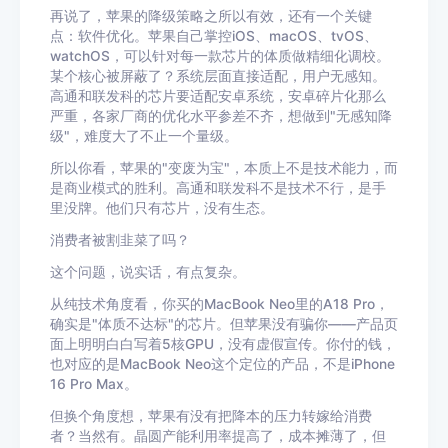
再说了，苹果的降级策略之所以有效，还有一个关键
点：软件优化。苹果自己掌控iOS、macOS、tvOS、
watchOS，可以针对每一款芯片的体质做精细化调校。
某个核心被屏蔽了？系统层面直接适配，用户无感知。
高通和联发科的芯片要适配安卓系统，安卓碎片化那么
严重，各家厂商的优化水平参差不齐，想做到"无感知降
级"，难度大了不止一个量级。
所以你看，苹果的"变废为宝"，本质上不是技术能力，而
是商业模式的胜利。高通和联发科不是技术不行，是手
里没牌。他们只有芯片，没有生态。
消费者被割韭菜了吗？
这个问题，说实话，有点复杂。
从纯技术角度看，你买的MacBook Neo里的A18 Pro，
确实是"体质不达标"的芯片。但苹果没有骗你——产品页
面上明明白白写着5核GPU，没有虚假宣传。你付的钱，
也对应的是MacBook Neo这个定位的产品，不是iPhone
16 Pro Max。
但换个角度想，苹果有没有把降本的压力转嫁给消费
者？当然有。晶圆产能利用率提高了，成本摊薄了，但