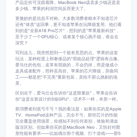
产品定价可没跟着降。MacBook Neo该卖多少钱还是卖
多少钱，苹果的利润空间反而更大了。
更微妙的是信息不对称。大多数消费者根本不知道芯片
还有"体质"这回事，更不知道苹果在玩降级复用。他们看
到的是"全新A18 Pro芯片"，想到的是"苹果最新科技"，
至于少了一个GPU核心、或者某个核心跑不稳，谁会去
深究？
写到这儿，我突然想到一个挺有意思的点。苹果的这套
玩法，某种程度上和奢侈品的"瑕疵品处理"逻辑有点像。
爱马仕的包包，皮革有瑕疵的，不会扔掉，而是做成小
皮具或者配件，照样卖高价。苹果的芯片降级，异曲同
工——都是把"不完美"重新包装，卖给不那么挑剔的场
景。
区别在于，爱马仕会告诉你"这是限量款"，苹果会告诉
你"这是全新设计的5核GPU"。话术不一样，本质一样。
那消费者到底亏不亏？我的看法是：如果你买的是Apple
TV、HomePod这种产品，完全不亏。那些芯片的性能
完全覆盖使用场景，你感知不到任何差别，体验和满血
版没区别。但如果你买的是MacBook Neo，又恰好对图
形性能有要求——比如偶尔剪个视频、打个游戏——那5