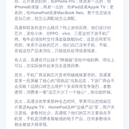
你。芯片体质好的，给iPhone Pro；体质差一点的，给
iPhone标准版；再差一点的，给iPad或者Apple TV；更
差的，给HomePod或者MacBook Neo。整个生态链全
是自己的，想怎么调配就怎么调配。
高通和联发科是什么模式？纯上游供应商。他们设计好
芯片，卖给小米、OPPO、vivo、三星这些下游手机厂
商。每年必须按时交付满血版旗舰SoC，这是合同里写
死的。体质不达标的芯片，他们自己没有手机、平板、
音箱这些产品来消化，只能低价处理或者报废。
有人说，高通也可以搞个"降频版"卖给中端机啊。理论上
可以，但实际操作起来完全是两回事。
首先，手机厂商采购芯片是有明确规格要求的。高通要
是拿一批屏蔽了核心的"瑕疵品"当新品卖，下游厂商会不
会买账？品牌口碑怎么维护？安卓阵营竞争激烈，参数
透明，消费者一看"这芯片少了一个核心"，舆论能炸锅。
其次，高通没有苹果那种生态闭环。苹果可以把瑕疵芯
片塞进Apple TV、HomePod这种"边缘产品"里，用户关
注度低、参数对比少。高通呢？他们的芯片主要就在手
机里，手机是消费者最敏感的电子产品，任何参数缩水
都会被放大镜审视。