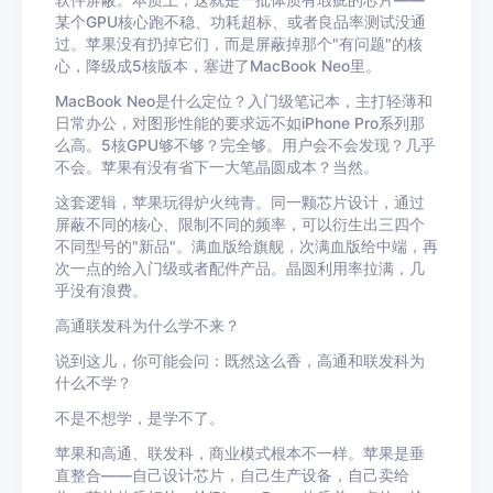
软件屏蔽。本质上，这就是一批体质有瑕疵的芯片——
某个GPU核心跑不稳、功耗超标、或者良品率测试没通
过。苹果没有扔掉它们，而是屏蔽掉那个"有问题"的核
心，降级成5核版本，塞进了MacBook Neo里。
MacBook Neo是什么定位？入门级笔记本，主打轻薄和
日常办公，对图形性能的要求远不如iPhone Pro系列那
么高。5核GPU够不够？完全够。用户会不会发现？几乎
不会。苹果有没有省下一大笔晶圆成本？当然。
这套逻辑，苹果玩得炉火纯青。同一颗芯片设计，通过
屏蔽不同的核心、限制不同的频率，可以衍生出三四个
不同型号的"新品"。满血版给旗舰，次满血版给中端，再
次一点的给入门级或者配件产品。晶圆利用率拉满，几
乎没有浪费。
高通联发科为什么学不来？
说到这儿，你可能会问：既然这么香，高通和联发科为
什么不学？
不是不想学，是学不了。
苹果和高通、联发科，商业模式根本不一样。苹果是垂
直整合——自己设计芯片，自己生产设备，自己卖给