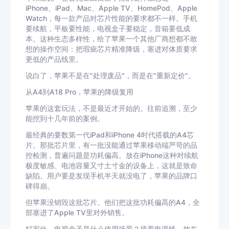
iPhone、iPad、Mac、Apple TV、HomePod、Apple
Watch，每一款产品对芯片性能的要求都不一样。手机
要续航，平板要性能，电视盒子要稳定，音箱要低成
本。这种生态多样性，给了苹果一个其他厂商想都不敢
想的操作空间：把瑕疵芯片精准降级，塞进对体质要求
更低的产品线里。
说白了，苹果不是在"处理废品"，而是在"重新定价"。
从A4到A18 Pro，苹果的降级复用
苹果的这套玩法，不是最近才开始的。往前追溯，至少
能挖到十几年前的案例。
最经典的要数第一代iPad和iPhone 4时代搭载的A4芯
片。那批芯片里，有一批没能通过苹果移动端严苛的品
控检测，普遍问题是功耗偏高。放在iPhone这种对续航
极度敏感、电池容量又寸土寸金的设备上，这就是致命
缺陷。用户要是发现手机半天就没电了，苹果的品牌口
碑得崩。
但苹果没销毁这批芯片。他们把这批功耗偏高的A4，全
部塞进了Apple TV里对外销售。