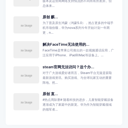
版本及运营商网络支持情况的不同而有所差异。但
总体来...
原创 麒...
为了普及原生鸿蒙（鸿蒙5.0），抢占更多的中端手
机市场份额，华为nova系列今年开始计划一年两
更，n...
解决FaceTime无法使用的...
FaceTime是苹果公司推出的一款视频通话应用，广
泛应用于iPhone、iPad和Mac等设备上。...
steam官网无法访问？这个办...
对于广大游戏爱好者而言，Steam平台无疑是获取
最新游戏资讯、购买游戏、与全球玩家互动的重要
阵地。然...
原创 直...
#热点周际赛# 随着科技的进步，儿童智能穿戴设备
逐渐成为了家庭中的新宠。华为作为智能穿戴领域
的领军者...