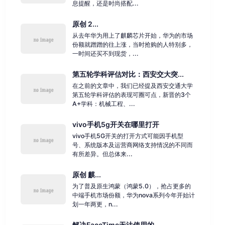
息提醒，还是时尚搭配...
原创 2...
从去年华为用上了麒麟芯片开始，华为的市场
份额就蹭蹭的往上涨，当时抢购的人特别多，
一时间还买不到现货，...
第五轮学科评估对比：西安交大突...
在之前的文章中，我们已经提及西安交通大学
第五轮学科评估的表现可圈可点，新晋的3个
A+学科：机械工程、...
vivo手机5g开关在哪里打开
vivo手机5G开关的打开方式可能因手机型
号、系统版本及运营商网络支持情况的不同而
有所差异。但总体来...
原创 麒...
为了普及原生鸿蒙（鸿蒙5.0），抢占更多的
中端手机市场份额，华为nova系列今年开始计
划一年两更，n...
解决FaceTime无法使用的...