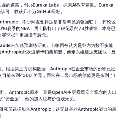
道路，创办Eureka Labs，探索AI教育赛道。Eureka
范广受认可，收获几十万GitHub星标。
thropic，不少网友觉得这是非常罕见的强强联手，评论区
2016赛季的NBA，勇士队打出了破纪录的73胜战绩，本身已
让赛季冠军更加没有悬念。
Claude来加速预训练研究。卡帕西被认为是业内为数不多能
nthropic此次邀请卡帕西加盟，他牵头组建这支团队，显
妙窗口。根据第三方机构数据，Anthropic在企业市场的份额已经
c的年化收入目前来到430亿美元，而它在二级市场的估值更是来到了1
。Anthropic原本一直是OpenAI中更看重安全观念的人出
部的“安全派”，他的加入也与价值观无关。
选择加入Anthropic，这无疑是对Anthropic能力的最
方。