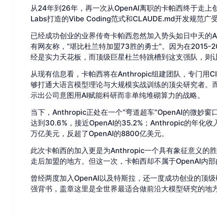
从24年到26年，再一次从OpenAI离职的卡帕西终于走上创业的
Labs打造的Vibe Coding范式和CLAUDE.md开发规
已经成功创业的业界传奇卡帕西忽然加入势头如日中天的An
有网友称，“堪比杜兰特加盟73胜的勇士”。因为在2015-
经是实力天花板，而顶级巨星杜兰特跳槽到这支强队，则
从现有信息看，卡帕西将在Anthropic组建团队，专门用
够打通大语言模型理论与大规模实战训练的顶尖研究者。而A
示出公司意图用AI赋能科研而非单纯堆砌算力的战略。
当下，Anthropic正处在一个“弯道超车”OpenAI的微
达到30.6%，接近OpenAI的35.2%；Anthropi
万亿美元，反超了OpenAI的8800亿美元。
此次卡帕西的加入更是为Anthropic一个具有象征意义的胜利
走后加盟的地方。但这一次，卡帕西却不属于OpenAI内
曾经两度加入OpenAI以及特斯拉，还一度成功创业的顶级研究员
强背书，盖章这里是全世界最适合做前沿大模型研究的地