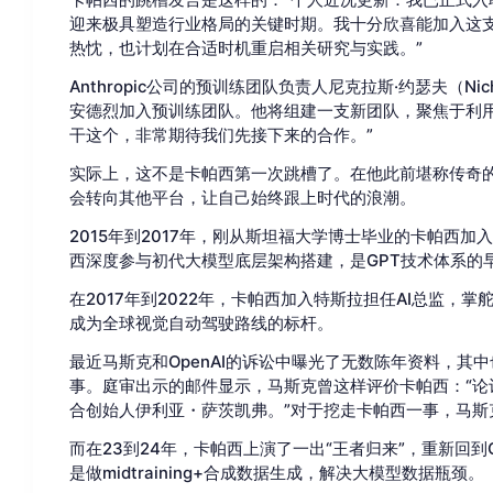
迎来极具塑造行业格局的关键时期。我十分欣喜能加入这
热忱，也计划在合适时机重启相关研究与实践。”
Anthropic公司的预训练团队负责人尼克拉斯·约瑟夫（Nic
安德烈加入预训练团队。他将组建一支新团队，聚焦于利用C
干这个，非常期待我们先接下来的合作。”
实际上，这不是卡帕西第一次跳槽了。在他此前堪称传奇
会转向其他平台，让自己始终跟上时代的浪潮。
2015年到2017年，刚从斯坦福大学博士毕业的卡帕西加入
西深度参与初代大模型底层架构搭建，是GPT技术体系的
在2017年到2022年，卡帕西加入特斯拉担任AI总监，掌舵自
成为全球视觉自动驾驶路线的标杆。
最近马斯克和OpenAI的诉讼中曝光了无数陈年资料，其中
事。庭审出示的邮件显示，马斯克曾这样评价卡帕西：“论计
合创始人伊利亚・萨茨凯弗。”对于挖走卡帕西一事，马斯克称
而在23到24年，卡帕西上演了一出“王者归来”，重新回到
是做midtraining+合成数据生成，解决大模型数据瓶颈。