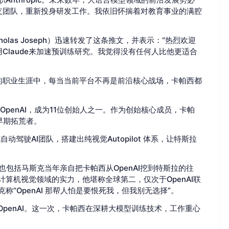
支团队，重新投身研发工作。我依旧怀揣着对教育事业的满腔
holas Joseph）迅速转发了这条推文，并表示：“热烈欢迎
laude来加速预训练研究。我觉得没有任何人比他更适合
的职业生涯中，每当当前平台不再是前沿核心战场，卡帕西都
OpenAI，成为11位创始人之一。作为创始核心成员，卡帕
早期拓荒者。
动驾驶AI团队，搭建出纯视觉Autopilot 体系，让特斯拉
也包括马斯克当年亲自把卡帕西从OpenAI挖到特斯拉的往
算机视觉领域的实力，他堪称全球第二，仅次于OpenAI联
“OpenAI 那帮人怕是要恨死我，但我别无选择”。
OpenAI。这一次，卡帕西在深耕大模型训练技术，工作重心