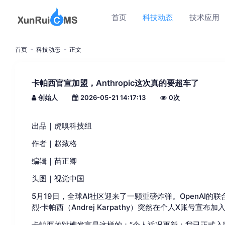
首页
科技动态
技术应用
首页
科技动态
正文
卡帕西官宣加盟，Anthropic这次真的要超车了
创始人
2026-05-21 14:17:13
0
次
出品｜虎嗅科技组
作者｜赵致格
编辑｜苗正卿
头图｜视觉中国
5月19日，全球AI社区迎来了一颗重磅炸弹。OpenAI的
烈·卡帕西（Andrej Karpathy）突然在个人X账号宣布加入O
卡帕西的跳槽发言是这样的：“个人近况更新：我已正式入职A