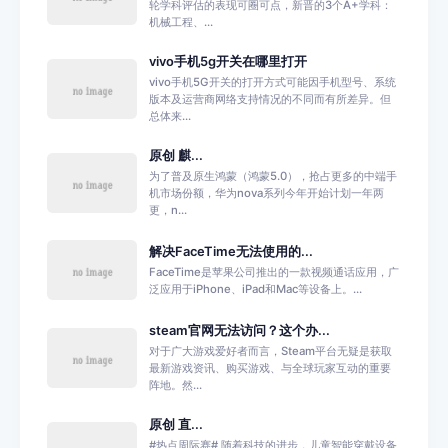
轮学科评估的表现可圈可点，新晋的3个A+学科：
机械工程、...
vivo手机5g开关在哪里打开
vivo手机5G开关的打开方式可能因手机型号、系统
版本及运营商网络支持情况的不同而有所差异。但
总体来...
原创 麒...
为了普及原生鸿蒙（鸿蒙5.0），抢占更多的中端手
机市场份额，华为nova系列今年开始计划一年两
更，n...
解决FaceTime无法使用的...
FaceTime是苹果公司推出的一款视频通话应用，广
泛应用于iPhone、iPad和Mac等设备上。...
steam官网无法访问？这个办...
对于广大游戏爱好者而言，Steam平台无疑是获取
最新游戏资讯、购买游戏、与全球玩家互动的重要
阵地。然...
原创 直...
#热点周际赛# 随着科技的进步，儿童智能穿戴设备