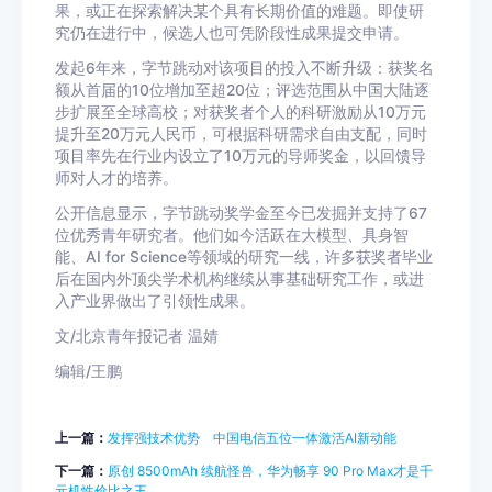
果，或正在探索解决某个具有长期价值的难题。即使研
究仍在进行中，候选人也可凭阶段性成果提交申请。
发起6年来，字节跳动对该项目的投入不断升级：获奖名
额从首届的10位增加至超20位；评选范围从中国大陆逐
步扩展至全球高校；对获奖者个人的科研激励从10万元
提升至20万元人民币，可根据科研需求自由支配，同时
项目率先在行业内设立了10万元的导师奖金，以回馈导
师对人才的培养。
公开信息显示，字节跳动奖学金至今已发掘并支持了67
位优秀青年研究者。他们如今活跃在大模型、具身智
能、AI for Science等领域的研究一线，许多获奖者毕业
后在国内外顶尖学术机构继续从事基础研究工作，或进
入产业界做出了引领性成果。
文/北京青年报记者 温婧
编辑/王鹏
上一篇：
发挥强技术优势 中国电信五位一体激活AI新动能
下一篇：
原创 8500mAh 续航怪兽，华为畅享 90 Pro Max才是千
元机性价比之王