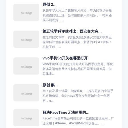
原创 2...
从去年华为用上了麒麟芯片开始，华为的市场份额
就蹭蹭的往上涨，当时抢购的人特别多，一时间还
买不到现货，...
第五轮学科评估对比：西安交大突...
在之前的文章中，我们已经提及西安交通大学第五
轮学科评估的表现可圈可点，新晋的3个A+学科：
机械工程、...
vivo手机5g开关在哪里打开
vivo手机5G开关的打开方式可能因手机型号、系统
版本及运营商网络支持情况的不同而有所差异。但
总体来...
原创 麒...
为了普及原生鸿蒙（鸿蒙5.0），抢占更多的中端手
机市场份额，华为nova系列今年开始计划一年两
更，n...
解决FaceTime无法使用的...
FaceTime是苹果公司推出的一款视频通话应用，广
泛应用于iPhone、iPad和Mac等设备上。...