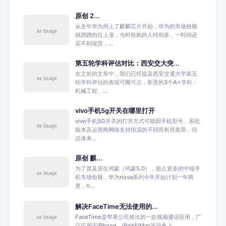
原创 2...
从去年华为用上了麒麟芯片开始，华为的市场份额
就蹭蹭的往上涨，当时抢购的人特别多，一时间还
买不到现货，...
第五轮学科评估对比：西安交大突...
在之前的文章中，我们已经提及西安交通大学第五
轮学科评估的表现可圈可点，新晋的3个A+学科：
机械工程、...
vivo手机5g开关在哪里打开
vivo手机5G开关的打开方式可能因手机型号、系统
版本及运营商网络支持情况的不同而有所差异。但
总体来...
原创 麒...
为了普及原生鸿蒙（鸿蒙5.0），抢占更多的中端手
机市场份额，华为nova系列今年开始计划一年两
更，n...
解决FaceTime无法使用的...
FaceTime是苹果公司推出的一款视频通话应用，广
泛应用于iPhone、iPad和Mac等设备上。...