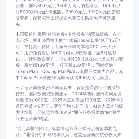
企业，推出39.9元/月1500万词元的基础版、159.9元/
月5000万词元的专业版、299.9元/月1.5亿词元的旗舰
版套餐，配套宽带上行提速包和安全防护包等可选服
务。
中国联通则采用“普惠套餐+专业服务”的双轨策略。在个
人市场，四川公司推出的“全家福Token套餐”低至15元/
月，主打高性价比；上海分公司向本地OPC（一人公
司）用户免费提供3000万词元测试额度（至6月底截
止）。针对政企客户，早在4月29日就在湖北首发算力套
餐，豪华版189元/月、尊享版359元/月，同时提供
Token Plan、Coding Plan和AI云桌面三类算力产品，其
中Token Plan最低7.5元即可获得600万词元额度。
三大运营商密集推出词元套餐，背后是通信行业的深刻
转型。国家数据局数据显示，2024年初我国日均词元调
用量仅为1000亿，2025年底跃升至100万亿，2026年3
月已突破140万亿，两年间增长超千倍。AI算力需求的爆
发式增长，促使运营商加速从"通信服务提供商"向"算力
服务运营商"转型。
“词元套餐的推出，标志着运营商正式开启价值重构之
路。”通信分析师马继华认为，过去运营商的核心收入来