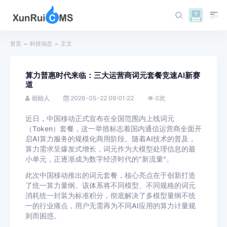
首页
科技动态
正文
算力普惠时代来临：三大运营商词元套餐竞速AI新赛
道
创始人
2026-05-22 09:01:22
0
次
近日，中国移动正式宣布在全国范围内上线词元
（Token）套餐，这一举措标志着国内通信运营商全面开
启AI算力服务的规模化商用阶段。随着AI技术的普及，
算力需求呈爆发式增长，词元作为大模型处理信息的最
小单元，正逐渐成为数字经济时代的"新流量"。
此次中国移动推出的词元套餐，核心亮点在于创新打造
了统一算力量纲。该体系将不同模型、不同规格的词元
消耗统一封装为标准积分，彻底解决了多模型量纲不统
一的行业痛点，用户无需再为不同AI应用的算力计量规
则而困惑。