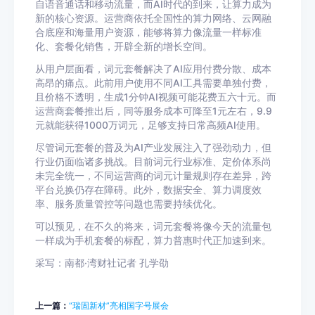
自语音通话和移动流量，而AI时代的到来，让算力成为
新的核心资源。运营商依托全国性的算力网络、云网融
合底座和海量用户资源，能够将算力像流量一样标准
化、套餐化销售，开辟全新的增长空间。
从用户层面看，词元套餐解决了AI应用付费分散、成本
高昂的痛点。此前用户使用不同AI工具需要单独付费，
且价格不透明，生成1分钟AI视频可能花费五六十元。而
运营商套餐推出后，同等服务成本可降至1元左右，9.9
元就能获得1000万词元，足够支持日常高频AI使用。
尽管词元套餐的普及为AI产业发展注入了强劲动力，但
行业仍面临诸多挑战。目前词元行业标准、定价体系尚
未完全统一，不同运营商的词元计量规则存在差异，跨
平台兑换仍存在障碍。此外，数据安全、算力调度效
率、服务质量管控等问题也需要持续优化。
可以预见，在不久的将来，词元套餐将像今天的流量包
一样成为手机套餐的标配，算力普惠时代正加速到来。
采写：南都·湾财社记者 孔学劭
上一篇：
“瑞固新材”亮相国字号展会