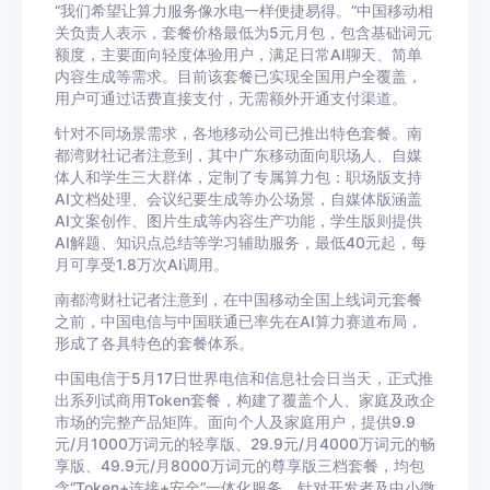
“我们希望让算力服务像水电一样便捷易得。”中国移动相
关负责人表示，套餐价格最低为5元月包，包含基础词元
额度，主要面向轻度体验用户，满足日常AI聊天、简单
内容生成等需求。目前该套餐已实现全国用户全覆盖，
用户可通过话费直接支付，无需额外开通支付渠道。
针对不同场景需求，各地移动公司已推出特色套餐。南
都湾财社记者注意到，其中广东移动面向职场人、自媒
体人和学生三大群体，定制了专属算力包：职场版支持
AI文档处理、会议纪要生成等办公场景，自媒体版涵盖
AI文案创作、图片生成等内容生产功能，学生版则提供
AI解题、知识点总结等学习辅助服务，最低40元起，每
月可享受1.8万次AI调用。
南都湾财社记者注意到，在中国移动全国上线词元套餐
之前，中国电信与中国联通已率先在AI算力赛道布局，
形成了各具特色的套餐体系。
中国电信于5月17日世界电信和信息社会日当天，正式推
出系列试商用Token套餐，构建了覆盖个人、家庭及政企
市场的完整产品矩阵。面向个人及家庭用户，提供9.9
元/月1000万词元的轻享版、29.9元/月4000万词元的畅
享版、49.9元/月8000万词元的尊享版三档套餐，均包
含“Token+连接+安全”一体化服务。针对开发者及中小微