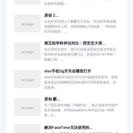
还是时尚搭配...
原创 2...
从去年华为用上了麒麟芯片开始，华为的市场份额
就蹭蹭的往上涨，当时抢购的人特别多，一时间还
买不到现货，...
第五轮学科评估对比：西安交大突...
在之前的文章中，我们已经提及西安交通大学第五
轮学科评估的表现可圈可点，新晋的3个A+学科：
机械工程、...
vivo手机5g开关在哪里打开
vivo手机5G开关的打开方式可能因手机型号、系统
版本及运营商网络支持情况的不同而有所差异。但
总体来...
原创 麒...
为了普及原生鸿蒙（鸿蒙5.0），抢占更多的中端手
机市场份额，华为nova系列今年开始计划一年两
更，n...
解决FaceTime无法使用的...