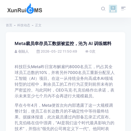
首页
科技动态
正文
Meta裁员幸存员工数据被监控，沦为 AI 训练燃料
创始人
2026-05-22 11:50:49
0
次
科技巨头Meta昨日宣布解雇约8000名员工，约占其全
球员工总数的10%，并将另外7000名员工重新分配至人
工智能（AI）项目。在这一从传统业务向高成本AI领域
转型的过程中，剩余员工的工作行为正受到前所未有的
严密监控。与此同时，CEO马克·扎克伯格作出承诺，表
示未来至少七个月内不会再进行大规模裁员。
早在今年4月，Meta便首次向内部透露了这一大规模调
整计划，使员工在长达数月的不确定性中等待最终结
果。据媒体报道，此次裁员通过内部备忘录正式宣布。
扎克伯格在信中强调，“AI是我们这个时代最具影响力的
技术”，并指出“领先的公司将定义下一代”。他同时表