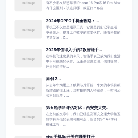
有不少朋友疑惑苹果iPhone 16 Pro和16 Pro Max
有什么区别？该选择哪一款更好？各自...
2024年OPPO手机全攻略：...
手机已不仅仅是通讯工具，它更是我们记录生活、
享受娱乐、提升工作效率的重要伙伴。随着科技的
飞速发展，O...
2025年值得入手的2款智能手...
在科技飞速发展的今天，智能手表已成为我们生活
中不可或缺的伙伴。无论是健康监测、信息提醒，
还是时尚搭配...
原创 2...
从去年华为用上了麒麟芯片开始，华为的市场份额
就蹭蹭的往上涨，当时抢购的人特别多，一时间还
买不到现货，...
第五轮学科评估对比：西安交大突...
在之前的文章中，我们已经提及西安交通大学第五
轮学科评估的表现可圈可点，新晋的3个A+学科：
机械工程、...
vivo手机5g开关在哪里打开