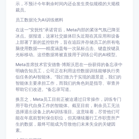
示，不预计今年剩余时间内还会发生类似规模的大规模
裁员。
员工数据沦为AI训练燃料
在这一“安抚性”承诺背后，Meta内部的紧张气氛已降至
冰点。据报道，这家社交媒体巨头近期在其应用和设备
上部署了新的监控软件，旨在追踪并存储员工的所有电
脑使用数据——精度涵盖每一次鼠标点击、键盘按键及
光标移动。这些数据将被直接用于训练公司的AI模型。
Meta首席技术官安德鲁·博斯沃思在一份获得的备忘录中
明确告知员工，公司正在利用这些数据训练能够执行类
似任务的AI智能体。“我们致力于实现的愿景是，我们的
智能体主要承担工作，而我们的角色则是指导、审查并
帮助它们改进。”备忘录写道。
换言之，Meta员工目前正被迫通过日常操作，训练专门
用于取代自身工作的智能体。截至目前，剩余员工无法
选择退出设备上的AI训练项目。这意味着，尽管他们可
能在年底前暂时保住职位，但其继续履行工作职责所产
生的数据，最终可能成为导致他们未来失业的关键因
素。