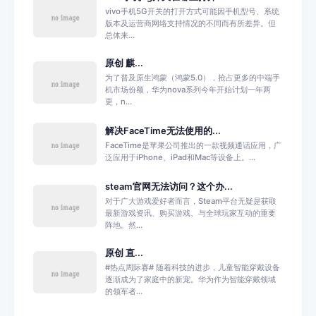
vivo手机5G开关的打开方式可能因手机型号、系统
版本及运营商网络支持情况的不同而有所差异。但
总体来...
原创 麒...
为了普及原生鸿蒙（鸿蒙5.0），抢占更多的中端手
机市场份额，华为nova系列今年开始计划一年两
更，n...
解决FaceTime无法使用的...
FaceTime是苹果公司推出的一款视频通话应用，广
泛应用于iPhone、iPad和Mac等设备上。...
steam官网无法访问？这个办...
对于广大游戏爱好者而言，Steam平台无疑是获取
最新游戏资讯、购买游戏、与全球玩家互动的重要
阵地。然...
原创 直...
#热点周际赛# 随着科技的进步，儿童智能穿戴设备
逐渐成为了家庭中的新宠。华为作为智能穿戴领域
的领军者...