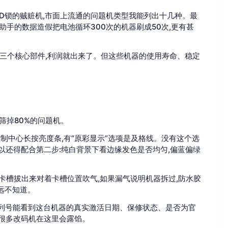
ID锁的贼赃机,市面上流通的问题机类型我能列出十几种。最
助手的数据造假把电池循环300次的机器刷成50次,更有甚
换两三个核心部件,利润就出来了。但这些机器的使用寿命、稳定
筛掉80%的问题机。
打开控制中心长按亮度条,有“原彩显示”选项是及格线。没有这个选
所以还得配合第二步:纯白背景下看边缘发色是否均匀,偏蓝偏绿
SIM卡槽拔出来对着卡槽位置吹气,如果漏气说明机器拆过,防水胶
远不知道。
序列号能看到这台机器的真实激活日期、保修状态、是否为官
。很多改码机在这里会露馅。