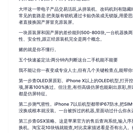
大坪这一带电子产品交易活跃,从拼装机、改码机到有隐藏
常见的套路是:把美版有锁机通过卡贴伪装成无锁版,用爱思
者直接换国产屏冒充原装屏。
一块原装屏和国产屏的差价能到500-800块,一台机器
性、安全性,跟正经原装机完全是两个概念。
赌的就是你不懂行。
五个快速鉴定法:两分钟内判断这台二手机能不能要
我不能让你一夜变成专业人士,但有几个关键检查点,能帮你
第一步查OLED屏原彩。iPhone X以上的OLED机型,
项,屏幕100%换过。但注意,有些高级仿屏也能刷出原彩,
都是仿屏特征。
第二步测气密性。iPhone 7以后机型都带IP67防水,把
没换或根本就没装。一台被拆过的机器,里面动过什么你永
第三步查GSX策略。这是苹果官方的售后查询系统,输入
换机。淘宝花10块钱就能查,对比卖家描述看是否有出入