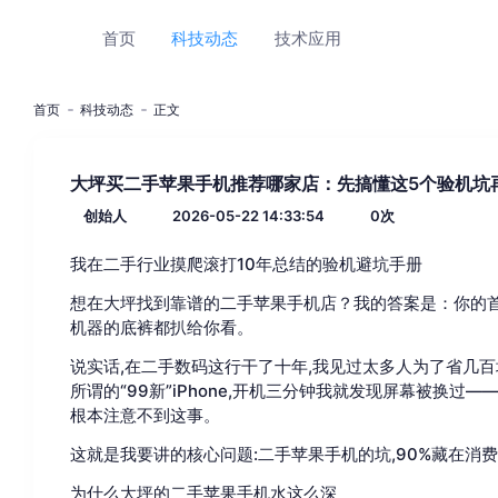
首页
科技动态
技术应用
首页
科技动态
正文
大坪买二手苹果手机推荐哪家店：先搞懂这5个验机坑
创始人
2026-05-22 14:33:54
0
次
我在二手行业摸爬滚打10年总结的验机避坑手册
想在大坪找到靠谱的二手苹果手机店？我的答案是：你的
机器的底裤都扒给你看。
说实话,在二手数码这行干了十年,我见过太多人为了省几
所谓的“99新”iPhone,开机三分钟我就发现屏幕被换过—
根本注意不到这事。
这就是我要讲的核心问题:二手苹果手机的坑,90%藏在消
为什么大坪的二手苹果手机水这么深