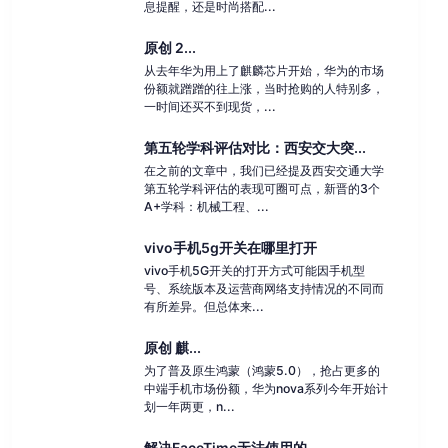
息提醒，还是时尚搭配...
原创 2...
从去年华为用上了麒麟芯片开始，华为的市场
份额就蹭蹭的往上涨，当时抢购的人特别多，
一时间还买不到现货，...
第五轮学科评估对比：西安交大突...
在之前的文章中，我们已经提及西安交通大学
第五轮学科评估的表现可圈可点，新晋的3个
A+学科：机械工程、...
vivo手机5g开关在哪里打开
vivo手机5G开关的打开方式可能因手机型
号、系统版本及运营商网络支持情况的不同而
有所差异。但总体来...
原创 麒...
为了普及原生鸿蒙（鸿蒙5.0），抢占更多的
中端手机市场份额，华为nova系列今年开始计
划一年两更，n...
解决FaceTime无法使用的...