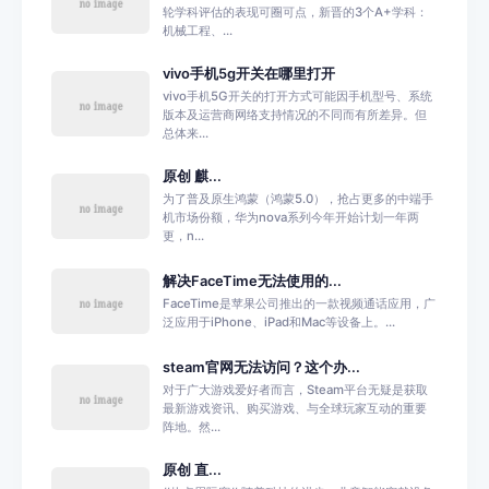
轮学科评估的表现可圈可点，新晋的3个A+学科：
机械工程、...
vivo手机5g开关在哪里打开
vivo手机5G开关的打开方式可能因手机型号、系统
版本及运营商网络支持情况的不同而有所差异。但
总体来...
原创 麒...
为了普及原生鸿蒙（鸿蒙5.0），抢占更多的中端手
机市场份额，华为nova系列今年开始计划一年两
更，n...
解决FaceTime无法使用的...
FaceTime是苹果公司推出的一款视频通话应用，广
泛应用于iPhone、iPad和Mac等设备上。...
steam官网无法访问？这个办...
对于广大游戏爱好者而言，Steam平台无疑是获取
最新游戏资讯、购买游戏、与全球玩家互动的重要
阵地。然...
原创 直...