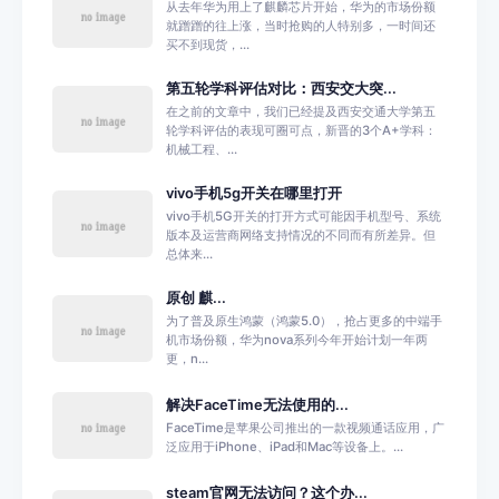
从去年华为用上了麒麟芯片开始，华为的市场份额
就蹭蹭的往上涨，当时抢购的人特别多，一时间还
买不到现货，...
第五轮学科评估对比：西安交大突...
在之前的文章中，我们已经提及西安交通大学第五
轮学科评估的表现可圈可点，新晋的3个A+学科：
机械工程、...
vivo手机5g开关在哪里打开
vivo手机5G开关的打开方式可能因手机型号、系统
版本及运营商网络支持情况的不同而有所差异。但
总体来...
原创 麒...
为了普及原生鸿蒙（鸿蒙5.0），抢占更多的中端手
机市场份额，华为nova系列今年开始计划一年两
更，n...
解决FaceTime无法使用的...
FaceTime是苹果公司推出的一款视频通话应用，广
泛应用于iPhone、iPad和Mac等设备上。...
steam官网无法访问？这个办...