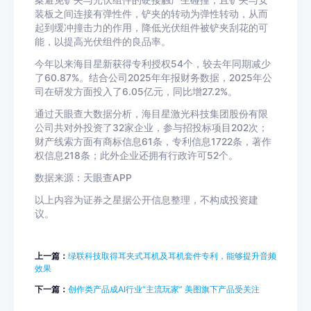
案避免铲夹与光伏组件的硬接触产生碰撞，且铲夹与安
装板之间连接有弹性件，铲夹的转动为弹性转动，从而
起到缓冲撞击力的作用，降低光伏组件被铲夹刮花的可
能，以提高光伏组件的良品率。
今年以来海目星新获得专利授权54个，较去年同期减少
了60.87%。结合公司2025年年报财务数据，2025年公
司在研发方面投入了6.05亿元，同比增27.2%。
通过天眼查大数据分析，海目星激光科技集团股份有限
公司共对外投资了32家企业，参与招投标项目202次；
财产线索方面有商标信息61条，专利信息1722条，著作
权信息218条；此外企业还拥有行政许可52个。
数据来源：天眼查APP
以上内容为证券之星据公开信息整理，不构成投资建
议。
上一篇：
绿联科技取得耳夹式耳机及耳机套件专利，能够提升音频
效果
下一篇：
创作类产品成AI行业“主流玩家” 美图旗下产品受关注