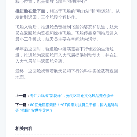
核心位置，也是整艘飞船的“指挥中心”；
推进舱在最下面，
相当于飞船的“动力站”和“电源站”。从
发射到返回，三个舱段全程协作。
飞船入轨后，推进舱负责控制飞船的姿态和轨道，航天
员在返回舱内监视和操控飞船。飞船停靠空间站后进入
最小工作模式，航天员主要在空间站内活动。
半年后返回时，轨道舱中装满需要下行销毁的生活垃
圾，推进舱为返回舱再入大气层提供制动动力，并在进
入大气层前与返回舱分离。
最终，返回舱携带着航天员和下行的科学实验载荷返回
地面。
上一篇：
专注力玩出“新花样”，光明区科创文化展品亮点纷呈
下一篇：
80亿元巨额索赔！*ST闻泰对抗荷兰干预，国内起诉能
否 “抢回” 安世半导体？
相关内容