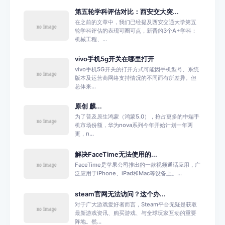
第五轮学科评估对比：西安交大突...
在之前的文章中，我们已经提及西安交通大学第五
轮学科评估的表现可圈可点，新晋的3个A+学科：
机械工程、...
vivo手机5g开关在哪里打开
vivo手机5G开关的打开方式可能因手机型号、系统
版本及运营商网络支持情况的不同而有所差异。但
总体来...
原创 麒...
为了普及原生鸿蒙（鸿蒙5.0），抢占更多的中端手
机市场份额，华为nova系列今年开始计划一年两
更，n...
解决FaceTime无法使用的...
FaceTime是苹果公司推出的一款视频通话应用，广
泛应用于iPhone、iPad和Mac等设备上。...
steam官网无法访问？这个办...
对于广大游戏爱好者而言，Steam平台无疑是获取
最新游戏资讯、购买游戏、与全球玩家互动的重要
阵地。然...