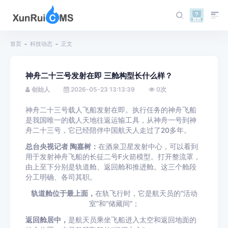
首页
科技动态
正文
神舟二十三号发射在即 三舱构型长什么样？
创始人
2026-05-23 13:13:39
0
次
神舟二十三号载人飞船发射在即。执行任务的神舟飞船
是我国唯一的载人天地往返运输工具，从神舟一号到神
舟二十三号，它已经陪伴中国航天人走过了20多年。
总台央视记者 陶嘉树：
在酒泉卫星发射中心，可以看到
用于发射神舟飞船的长征二号F火箭模型。打开整流罩，
由上至下分别是轨道舱、返回舱和推进舱。这三个舱段
分工明确、各司其职。
轨道舱位于最上面，
在轨飞行时，它是航天员的“活动
室”和“储藏间”；
返回舱居中，
是航天员乘坐飞船进入太空和返回地面的