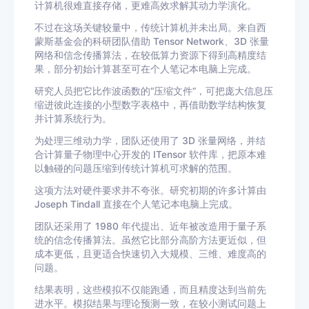
计算机很难直接存储，更难高效求解其动力学演化。
不过在这场关键较量中，传统计算机并未出局。来自西
蒙斯基金会的科研团队借助 Tensor Network、3D 张量
网络和信念传播算法，在较低算力资源下得到高精度结
果，部分初始计算甚至可在个人笔记本电脑上完成。
研究人员把它比作波函数的“压缩文件”，可把庞大信息压
缩进彼此连接的小型数字表格中，再借助数学结构恢复
并计算系统行为。
为处理三维动力学，团队还使用了 3D 张量网络，并结
合计算量子物理中心开发的 ITensor 软件库，把原本难
以触碰的问题压缩到传统计算机可求解的范围。
这项方法对硬件要求并不夸张。研究初期的许多计算由
Joseph Tindall 直接在个人笔记本电脑上完成。
团队还采用了 1980 年代提出、近年被改造用于量子系
统的信念传播算法。虽然它比部分高阶方法更近似，但
成本更低，且更适合快速切入大规模、三维、难度高的
问题。
结果表明，这些模拟不仅能跑通，而且精度达到当前先
进水平。模拟结果与理论预测一致，在较小测试问题上