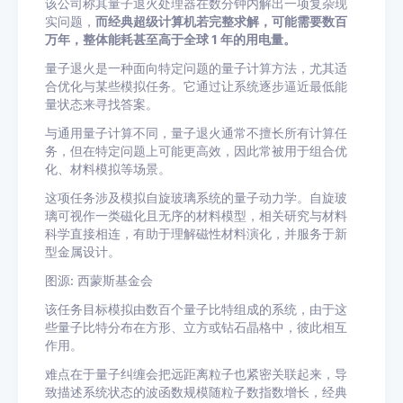
该公司称其量子退火处理器在数分钟内解出一项复杂现
实问题，
而经典超级计算机若完整求解，可能需要数百
万年，整体能耗甚至高于全球 1 年的用电量。
量子退火是一种面向特定问题的量子计算方法，尤其适
合优化与某些模拟任务。它通过让系统逐步逼近最低能
量状态来寻找答案。
与通用量子计算不同，量子退火通常不擅长所有计算任
务，但在特定问题上可能更高效，因此常被用于组合优
化、材料模拟等场景。
这项任务涉及模拟自旋玻璃系统的量子动力学。自旋玻
璃可视作一类磁化且无序的材料模型，相关研究与材料
科学直接相连，有助于理解磁性材料演化，并服务于新
型金属设计。
图源: 西蒙斯基金会
该任务目标模拟由数百个量子比特组成的系统，由于这
些量子比特分布在方形、立方或钻石晶格中，彼此相互
作用。
难点在于量子纠缠会把远距离粒子也紧密关联起来，导
致描述系统状态的波函数规模随粒子数指数增长，经典