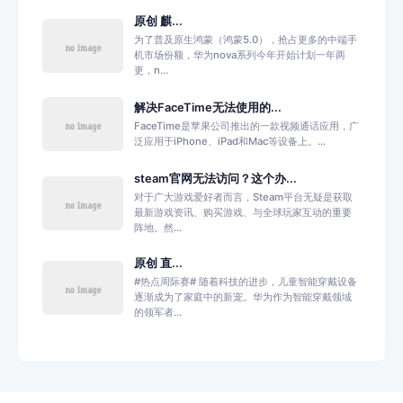
原创 麒...
为了普及原生鸿蒙（鸿蒙5.0），抢占更多的中端手
机市场份额，华为nova系列今年开始计划一年两
更，n...
解决FaceTime无法使用的...
FaceTime是苹果公司推出的一款视频通话应用，广
泛应用于iPhone、iPad和Mac等设备上。...
steam官网无法访问？这个办...
对于广大游戏爱好者而言，Steam平台无疑是获取
最新游戏资讯、购买游戏、与全球玩家互动的重要
阵地。然...
原创 直...
#热点周际赛# 随着科技的进步，儿童智能穿戴设备
逐渐成为了家庭中的新宠。华为作为智能穿戴领域
的领军者...