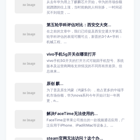
从去年华为用上了麒麟芯片开始，华为的市场份额
就蹭蹭的往上涨，当时抢购的人特别多，一时间还
买不到现货，...
第五轮学科评估对比：西安交大突...
在之前的文章中，我们已经提及西安交通大学第五
轮学科评估的表现可圈可点，新晋的3个A+学科：
机械工程、...
vivo手机5g开关在哪里打开
vivo手机5G开关的打开方式可能因手机型号、系统
版本及运营商网络支持情况的不同而有所差异。但
总体来...
原创 麒...
为了普及原生鸿蒙（鸿蒙5.0），抢占更多的中端手
机市场份额，华为nova系列今年开始计划一年两
更，n...
解决FaceTime无法使用的...
FaceTime是苹果公司推出的一款视频通话应用，广
泛应用于iPhone、iPad和Mac等设备上。...
steam官网无法访问？这个办...