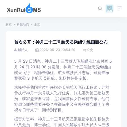
首页
科技动态
正文
首次公开：神舟二十三号航天员乘组训练画面公布
创始人
2026-05-23 19:54:29
0
次
5 月 23 日消息，神舟二十三号载人飞船瞄准北京时间 5
月 24 日 23 时 08 分发射。神舟二十三号航天员乘组由
航天飞行工程师朱杨柱、航天驾驶员张志远、载荷专家
黎家盈 3 名航天员组成，朱杨柱任指令长。
朱杨柱是我国首位担任指令长的航天飞行工程师，此前
曾执行神舟十六号载人飞行任务。张志远为第三批航天
员；黎家盈来自香港，是我国首位女性载荷专家。他们
将肩负哪些重要任务？在训练中又有哪些难忘瞬间？央
视今日带来了一期特别节目。
据官方资料，神舟二十三号航天员乘组指令长朱杨柱为
中共党员、博士学位、中国人民解放军航天员大队三级