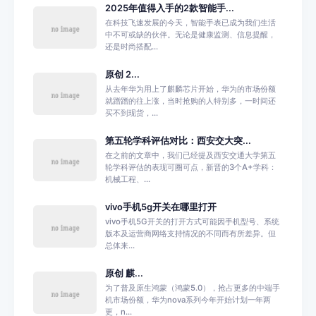
2025年值得入手的2款智能手...
在科技飞速发展的今天，智能手表已成为我们生活
中不可或缺的伙伴。无论是健康监测、信息提醒，
还是时尚搭配...
原创 2...
从去年华为用上了麒麟芯片开始，华为的市场份额
就蹭蹭的往上涨，当时抢购的人特别多，一时间还
买不到现货，...
第五轮学科评估对比：西安交大突...
在之前的文章中，我们已经提及西安交通大学第五
轮学科评估的表现可圈可点，新晋的3个A+学科：
机械工程、...
vivo手机5g开关在哪里打开
vivo手机5G开关的打开方式可能因手机型号、系统
版本及运营商网络支持情况的不同而有所差异。但
总体来...
原创 麒...
为了普及原生鸿蒙（鸿蒙5.0），抢占更多的中端手
机市场份额，华为nova系列今年开始计划一年两
更，n...