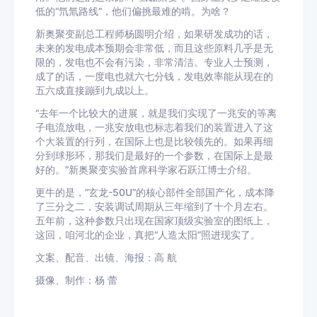
低的“氘氚路线”，他们偏挑最难的啃。为啥？
新奥聚变副总工程师杨圆明介绍，如果研发成功的话，
未来的发电成本预期会非常低，而且这些原料几乎是无
限的，发电也不会有污染，非常清洁。专业人士预测，
成了的话，一度电也就六七分钱，发电效率能从现在的
五六成直接蹦到九成以上。
“去年一个比较大的进展，就是我们实现了一兆安的等离
子电流放电，一兆安放电也标志着我们的装置进入了这
个大装置的行列，在国际上也是比较领先的。如果再细
分到球形环，那我们是最好的一个参数，在国际上是最
好的。”新奥聚变实验首席科学家石跃江博士介绍。
更牛的是，“玄龙-50U”的核心部件全部国产化，成本降
了三分之二，安装调试周期从三年缩到了十个月左右。
五年前，这种参数只出现在国家顶级实验室的图纸上，
这回，咱河北的企业，真把“人造太阳”照进现实了。
文案、配音、出镜、海报：高 航
摄像、制作：杨 蕾