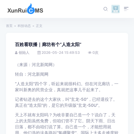
首页
科技动态
正文
百姓看联播｜廊坊有个“人造太阳”
创始人
2026-05-24 15:49:53
0
次
（来源：河北新闻网）
转自：河北新闻网
“人造太阳”四个字，听起来就很科幻。但在河北廊坊，一
家叫新奥的民营企业，真就把这事儿干起来了。
记者钻进去的这个大家伙，叫“玄龙-50”，已经退役了。
真正在“造太阳”的，是它的升级版“玄龙-50U”。
天上不就有太阳吗？为啥非要自己造一个？说白了，天
上的太阳虽然免费，但咱们管不了它。阴天下雨、日出
日落，都不由咱们说了算。自己造一个，才能想用就
用。他们选的这条路叫“氢硼聚变”。国际上大多走难度较