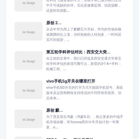
在科技飞速发展的今天，智能手表已成为我们生活
中不可或缺的伙伴。无论是健康监测、信息提醒，
还是时尚搭配...
原创 2...
从去年华为用上了麒麟芯片开始，华为的市场份额
就蹭蹭的往上涨，当时抢购的人特别多，一时间还
买不到现货，...
第五轮学科评估对比：西安交大突...
在之前的文章中，我们已经提及西安交通大学第五
轮学科评估的表现可圈可点，新晋的3个A+学科：
机械工程、...
vivo手机5g开关在哪里打开
vivo手机5G开关的打开方式可能因手机型号、系统
版本及运营商网络支持情况的不同而有所差异。但
总体来...
原创 麒...
为了普及原生鸿蒙（鸿蒙5.0），抢占更多的中端手
机市场份额，华为nova系列今年开始计划一年两
更，n...