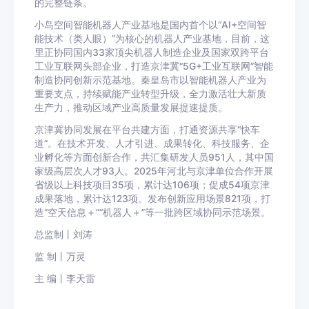
的完整链条。
小岛空间智能机器人产业基地是国内首个以“AI+空间智
能技术（类人眼）”为核心的机器人产业基地，目前，这
里正协同国内33家顶尖机器人制造企业及国家双跨平台
工业互联网头部企业，打造京津冀“5G+工业互联网”智能
制造协同创新示范基地。秦皇岛市以智能机器人产业为
重要支点，持续赋能产业转型升级，全力激活壮大新质
生产力，推动区域产业高质量发展提速提质。
京津冀协同发展在平台共建方面，打通资源共享“快车
道”。在技术开发、人才引进、成果转化、科技服务、企
业孵化等方面创新合作，共汇集研发人员951人，其中国
家级高层次人才93人。2025年河北与京津单位合作开展
省级以上科技项目35项，累计达106项；促成54项京津
成果落地，累计达123项。发布创新应用场景821项，打
造“空天信息＋”“机器人＋”等一批跨区域协同示范场景。
总监制丨刘涛
监 制丨万灵
主 编丨李天雷