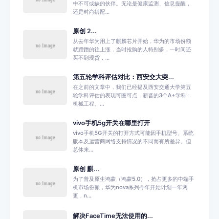
中不可或缺的伙伴。无论是健康监测、信息提醒，
还是时尚搭配...
原创 2...
从去年华为用上了麒麟芯片开始，华为的市场份额
就蹭蹭的往上涨，当时抢购的人特别多，一时间还
买不到现货，...
第五轮学科评估对比：西安交大突...
在之前的文章中，我们已经提及西安交通大学第五
轮学科评估的表现可圈可点，新晋的3个A+学科：
机械工程、...
vivo手机5g开关在哪里打开
vivo手机5G开关的打开方式可能因手机型号、系统
版本及运营商网络支持情况的不同而有所差异。但
总体来...
原创 麒...
为了普及原生鸿蒙（鸿蒙5.0），抢占更多的中端手
机市场份额，华为nova系列今年开始计划一年两
更，n...
解决FaceTime无法使用的...